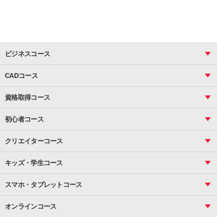
ビジネスコース
ビジネス基礎_おまとめコース
CADコース
Excel
CAD
表計算（基礎）
資格取得コース
図面作成（基礎）
関数
図面作成（応用）
ピボットテーブル
MOS
マクロ
初心者コース
VBAエキスパート
統計
町内会文書作成
VBA
ビジネス統計
クリエイターコース
案内文書・レター・はがき・POP作成
PowerPoint
CS
Photoshop
資料作成（基礎）
インターネット活用
キッズ・学生コース
基礎
サーティファイ
資料作成（応用）
応用
メール活用
プレゼンスキル
ジュニアプログラミングスクール
日商PC
スマホ・タブレットコース
Illustrator
プライマリー（年長～小２）
Word
ICT
基礎
スタンダード（小３～小６）
スマホ・タブレット（操作方法）
文書作成（基礎）
応用
マインクラフト（年長～小６）
オンラインコース
文書作成（応用）
初めてのLINE
スクラッチ（小１～小６）
HTML/CSS