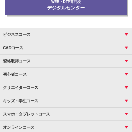
WEB・DTP専門校
デジタルセンター
ビジネスコース
ビジネス基礎_おまとめコース
CADコース
Excel
CAD
表計算（基礎）
資格取得コース
図面作成（基礎）
関数
図面作成（応用）
ピボットテーブル
MOS
マクロ
初心者コース
VBAエキスパート
統計
町内会文書作成
VBA
ビジネス統計
クリエイターコース
案内文書・レター・はがき・POP作成
PowerPoint
CS
Photoshop
資料作成（基礎）
インターネット活用
キッズ・学生コース
基礎
サーティファイ
資料作成（応用）
応用
メール活用
プレゼンスキル
ジュニアプログラミングスクール
日商PC
スマホ・タブレットコース
Illustrator
プライマリー（年長～小２）
Word
ICT
基礎
スタンダード（小３～小６）
スマホ・タブレット（操作方法）
文書作成（基礎）
応用
マインクラフト（年長～小６）
オンラインコース
文書作成（応用）
初めてのLINE
スクラッチ（小１～小６）