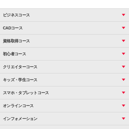
ビジネスコース
ビジネス基礎_おまとめコース
CADコース
Excel
CAD
表計算（基礎）
資格取得コース
図面作成（基礎）
関数
図面作成（応用）
ピボットテーブル
MOS
マクロ
初心者コース
VBAエキスパート
統計
町内会文書作成
VBA
ビジネス統計
クリエイターコース
案内文書・レター・はがき・POP作成
PowerPoint
CS
Photoshop
資料作成（基礎）
インターネット活用
キッズ・学生コース
基礎
サーティファイ
資料作成（応用）
応用
メール活用
プレゼンスキル
ジュニアプログラミングスクール
日商PC
スマホ・タブレットコース
Illustrator
プライマリー（年長～小２）
Word
ICT
基礎
スタンダード（小３～小６）
スマホ・タブレット（操作方法）
文書作成（基礎）
応用
マインクラフト（年長～小６）
オンラインコース
文書作成（応用）
初めてのLINE
スクラッチ（小１～小６）
HTML/CSS
文書作成（デザイン活用）
Excel基礎
初めてのInstagram
パソコンコース
インフォメーション
InDesign
Access
小学生コース
初めてのTwitter
データベース活用
コース一覧
Webデザイナー
中学生コース