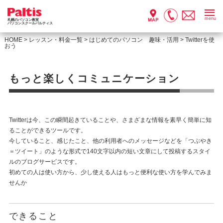
menu
札幌のパソコン教室
パソコンスクールパルティス
HOME
>
レッスン・料金一覧
>
はじめてのパソコン 趣味・活用
>
Twitterを使
おう
もっと楽しくコミュニケーション
Twitterは今、この瞬間起きていることや、さまざまな情報を素早く簡単に知
ることができるツールです。
今していること、感じたこと、他の利用者へのメッセージなどを「つぶやき
＝ツイート」のような形式で140文字以内の短い文章にして投稿するスタイ
ルのブログサービスです。
初めての人は使い方から、少し使える人はもっと便利な使い方を学んでみま
せんか
できること