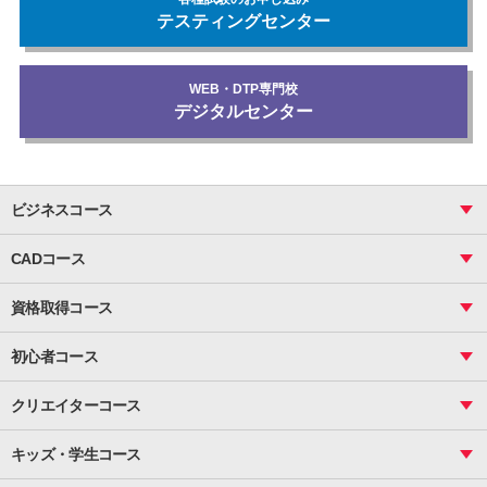
テスティングセンター
WEB・DTP専門校
デジタルセンター
ビジネスコース
ビジネス基礎_おまとめコース
CADコース
Excel
CAD
表計算（基礎）
資格取得コース
図面作成（基礎）
関数
図面作成（応用）
ピボットテーブル
MOS
マクロ
初心者コース
VBAエキスパート
統計
町内会文書作成
VBA
ビジネス統計
クリエイターコース
案内文書・レター・はがき・POP作成
PowerPoint
CS
Photoshop
資料作成（基礎）
インターネット活用
キッズ・学生コース
基礎
サーティファイ
資料作成（応用）
応用
メール活用
プレゼンスキル
ジュニアプログラミングスクール