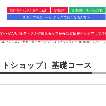
無料体験レッスンお申し込み
資料請求
社員研修・法人のお客様
スタッフ募集 〜パルティスで様々な働き方〜
案内・MAP
パルティスの特徴
スタッフ紹介
新着情報
ピックアップ情
OME
>
レッスン・料金一覧
>
ホームページやチラシを作る
>
Photoshop（フォト
（フォトショップ）基礎コース