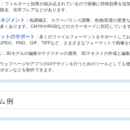
果
：フィルターと効果が組み込まれているので画像に特殊効果を追
除去、光学フレアなどがあります。
マネジメント
：色調補正、カラーバランス調整、色相/彩度の変更
多くあります。CMYKやRGBなどのカラーモードに対応していま
マットのサポート
：多くのファイルフォーマットをサポートしており、P
PEG、PNG、GIF、TIFFなど、さまざまなフォーマットで画像
ス
：3Dモデルの編集やテクスチャの適用、3Dテキストの作成と編
ウェブページやアプリのUIデザインを行うためのツールとしても
ボタンなどを制作できます。
ム例