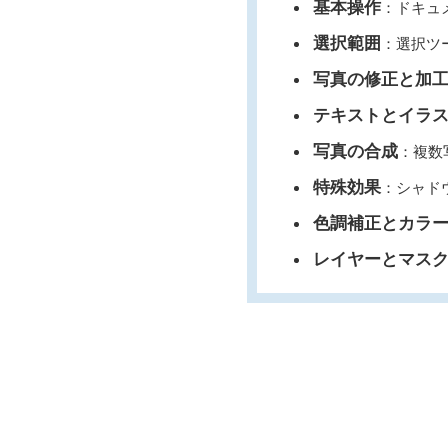
基本操作
：ドキュ
選択範囲
：選択ツ
写真の修正と加
テキストとイラ
写真の合成
：複数
特殊効果
：シャド
色調補正とカラ
レイヤーとマス