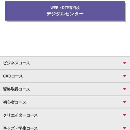
WEB・DTP専門校
デジタルセンター
ビジネスコース
ビジネス基礎_おまとめコース
CADコース
Excel
CAD
表計算（基礎）
資格取得コース
図面作成（基礎）
関数
図面作成（応用）
ピボットテーブル
MOS
マクロ
初心者コース
VBAエキスパート
統計
町内会文書作成
VBA
ビジネス統計
クリエイターコース
案内文書・レター・はがき・POP作成
PowerPoint
CS
Photoshop
資料作成（基礎）
インターネット活用
キッズ・学生コース
基礎