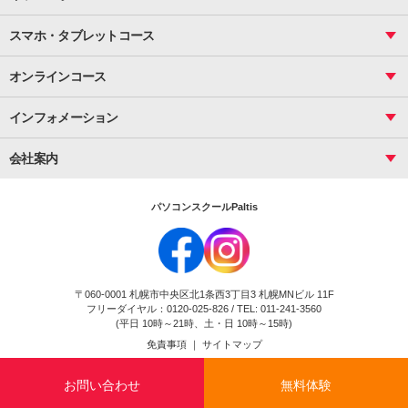
サーティファイ
資料作成（応用）
応用
メール活用
プレゼンスキル
ジュニアプログラミングスクール
日商PC
スマホ・タブレットコース
Illustrator
プライマリー（年長～小２）
Word
ICT
基礎
スタンダード（小３～小６）
スマホ・タブレット（操作方法）
文書作成（基礎）
応用
マインクラフト（年長～小６）
オンラインコース
文書作成（応用）
初めてのLINE
スクラッチ（小１～小６）
HTML/CSS
文書作成（デザイン活用）
Excel基礎
初めてのInstagram
パソコンコース
インフォメーション
InDesign
Access
小学生コース
初めてのTwitter
データベース活用
コース一覧
Webデザイナー
中学生コース
会社案内
Basic
初めてのfacebook
高校生コース
パルティスの特徴
Advance
専門/大学生コース
会社概要
素敵に写真アレンジ
社員研修
パソコンスクールPaltis
法人のお客様
スクール案内
採用情報
時計台校
DigitalCenter
お問い合わせ
ジュニアプログラミングスクール時計台教室
〒060-0001 札幌市中央区北1条西3丁目3 札幌MNビル 11F
ジュニアプログラミングスクール苫小牧沼ノ端教室
フリーダイヤル：0120-025-826 / TEL: 011-241-3560
試験のお申込み
(平日 10時～21時、土・日 10時～15時)
免責事項
｜
サイトマップ
Copyright(c) Flexjapan All rights reserved.
お問い合わせ
無料体験