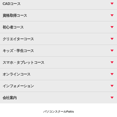
CADコース
Excel
CAD
表計算（基礎）
資格取得コース
図面作成（基礎）
関数
図面作成（応用）
ピボットテーブル
MOS
マクロ
初心者コース
VBAエキスパート
統計
町内会文書作成
VBA
ビジネス統計
クリエイターコース
案内文書・レター・はがき・POP作成
PowerPoint
CS
Photoshop
資料作成（基礎）
インターネット活用
キッズ・学生コース
基礎
サーティファイ
資料作成（応用）
応用
メール活用
プレゼンスキル
ジュニアプログラミングスクール
日商PC
スマホ・タブレットコース
Illustrator
プライマリー（年長～小２）
Word
ICT
基礎
スタンダード（小３～小６）
スマホ・タブレット（操作方法）
文書作成（基礎）
応用
マインクラフト（年長～小６）
オンラインコース
文書作成（応用）
初めてのLINE
スクラッチ（小１～小６）
HTML/CSS
文書作成（デザイン活用）
Excel基礎
初めてのInstagram
パソコンコース
インフォメーション
InDesign
Access
小学生コース
初めてのTwitter
データベース活用
コース一覧
Webデザイナー
中学生コース
会社案内
Basic
初めてのfacebook
高校生コース
パルティスの特徴
Advance
専門/大学生コース
会社概要
素敵に写真アレンジ
社員研修
パソコンスクールPaltis
法人のお客様
スクール案内