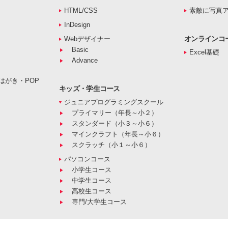
HTML/CSS
素敵に写真
InDesign
オンラインコ
Webデザイナー
Basic
Excel基礎
Advance
はがき・POP
キッズ・学生コース
ジュニアプログラミングスクール
プライマリー（年長～小２）
スタンダード（小３～小６）
マインクラフト（年長～小６）
スクラッチ（小１～小６）
パソコンコース
小学生コース
中学生コース
高校生コース
専門/大学生コース