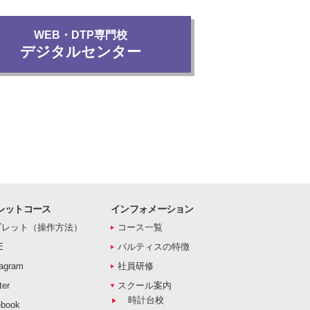
WEB・DTP専門校
デジタルセンター
レットコース
インフォメーション
ブレット（操作方法）
コース一覧
E
パルティスの特徴
agram
社員研修
er
スクール案内
時計台校
book