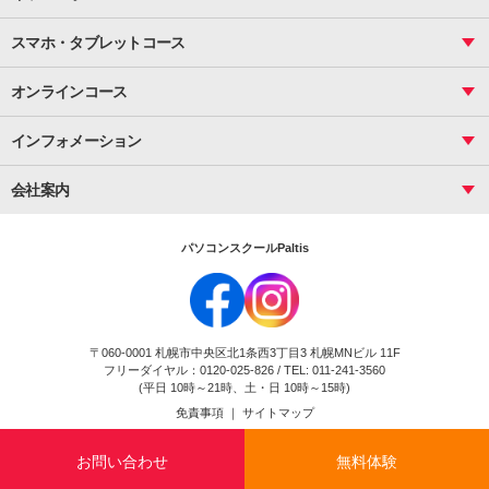
サーティファイ
資料作成（応用）
応用
メール活用
プレゼンスキル
ジュニアプログラミングスクール
日商PC
スマホ・タブレットコース
Illustrator
プライマリー（年長～小２）
Word
ICT
基礎
スタンダード（小３～小６）
スマホ・タブレット（操作方法）
文書作成（基礎）
応用
マインクラフト（年長～小６）
オンラインコース
文書作成（応用）
初めてのLINE
スクラッチ（小１～小６）
HTML/CSS
文書作成（デザイン活用）
Excel基礎
初めてのInstagram
パソコンコース
インフォメーション
InDesign
Access
小学生コース
初めてのTwitter
データベース活用
コース一覧
Webデザイナー
中学生コース
会社案内
Basic
初めてのfacebook
高校生コース
パルティスの特徴
Advance
専門/大学生コース
会社概要
素敵に写真アレンジ
社員研修
パソコンスクールPaltis
法人のお客様
スクール案内
採用情報
時計台校
DigitalCenter
お問い合わせ
ジュニアプログラミングスクール時計台教室
〒060-0001 札幌市中央区北1条西3丁目3 札幌MNビル 11F
ジュニアプログラミングスクール苫小牧沼ノ端教室
フリーダイヤル：0120-025-826 / TEL: 011-241-3560
試験のお申込み
(平日 10時～21時、土・日 10時～15時)
免責事項
｜
サイトマップ
Copyright(c) Flexjapan All rights reserved.
お問い合わせ
無料体験