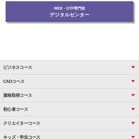
WEB・DTP専門校
デジタルセンター
ビジネスコース
ビジネス基礎_おまとめコース
CADコース
Excel
CAD
表計算（基礎）
資格取得コース
図面作成（基礎）
関数
図面作成（応用）
ピボットテーブル
MOS
マクロ
初心者コース
VBAエキスパート
統計
町内会文書作成
VBA
ビジネス統計
クリエイターコース
案内文書・レター・はがき・POP作成
PowerPoint
CS
Photoshop
資料作成（基礎）
インターネット活用
キッズ・学生コース
基礎