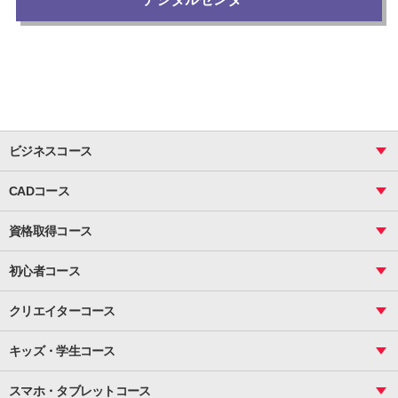
ビジネスコース
ビジネス基礎_おまとめコース
CADコース
Excel
CAD
表計算（基礎）
資格取得コース
図面作成（基礎）
関数
図面作成（応用）
ピボットテーブル
MOS
マクロ
初心者コース
VBAエキスパート
統計
町内会文書作成
VBA
ビジネス統計
クリエイターコース
案内文書・レター・はがき・POP作成
PowerPoint
CS
Photoshop
資料作成（基礎）
インターネット活用
キッズ・学生コース
基礎
サーティファイ
資料作成（応用）
応用
メール活用
プレゼンスキル
ジュニアプログラミングスクール
日商PC
スマホ・タブレットコース
Illustrator
プライマリー（年長～小２）