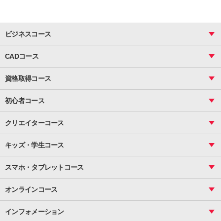
ビジネスコース
ビジネス基礎_おまとめコース
CADコース
Excel
CAD
表計算（基礎）
資格取得コース
図面作成（基礎）
関数
図面作成（応用）
ピボットテーブル
MOS
マクロ
初心者コース
VBAエキスパート
統計
町内会文書作成
VBA
ビジネス統計
クリエイターコース
案内文書・レター・はがき・POP作成
PowerPoint
CS
Photoshop
資料作成（基礎）
インターネット活用
キッズ・学生コース
基礎
サーティファイ
資料作成（応用）
応用
メール活用
プレゼンスキル
ジュニアプログラミングスクール
日商PC
スマホ・タブレットコース
Illustrator
プライマリー（年長～小２）
Word
ICT
基礎
スタンダード（小３～小６）
スマホ・タブレット（操作方法）
文書作成（基礎）
応用
マインクラフト（年長～小６）
オンラインコース
文書作成（応用）
初めてのLINE
スクラッチ（小１～小６）
HTML/CSS
文書作成（デザイン活用）
Excel基礎
初めてのInstagram
パソコンコース
インフォメーション
InDesign
Access
小学生コース