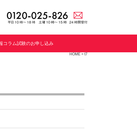
報
コラム
試験のお申し込み
HOME
>
t7