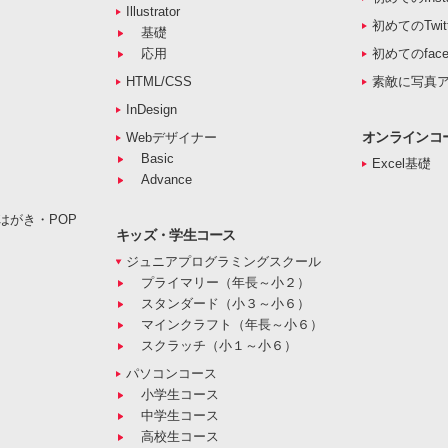
Illustrator
初めてのTwitt
基礎
応用
初めてのface
HTML/CSS
素敵に写真
InDesign
オンラインコ
Webデザイナー
Basic
Excel基礎
Advance
はがき・POP
キッズ・学生コース
ジュニアプログラミングスクール
プライマリー（年長～小２）
スタンダード（小３～小６）
マインクラフト（年長～小６）
スクラッチ（小１～小６）
パソコンコース
小学生コース
中学生コース
高校生コース