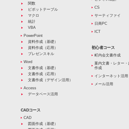
関数
CS
ピボットテーブル
マクロ
サーティファイ
統計
日商PC
VBA
ICT
PowerPoint
資料作成（基礎）
初心者コース
資料作成（応用）
プレゼンスキル
町内会文書作成
Word
案内文書・レター・
文書作成（基礎）
作成
文書作成（応用）
インターネット活用
文書作成（デザイン活用）
メール活用
Access
データベース活用
CADコース
CAD
図面作成（基礎）