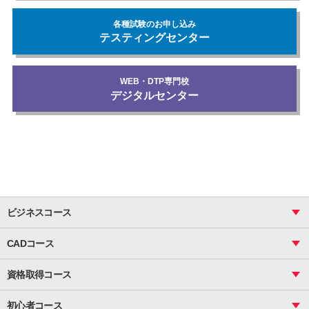
各種試験のお申し込み
テスティングセンター
WEB・DTP専門校
デジタルセンター
ビジネスコース
ビジネス基礎_おまとめコース
CADコース
Excel
CAD
表計算（基礎）
資格取得コース
図面作成（基礎）
関数
図面作成（応用）
ピボットテーブル
MOS
マクロ
初心者コース