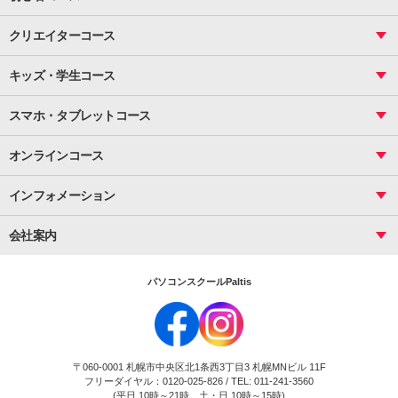
VBAエキスパート
統計
町内会文書作成
VBA
ビジネス統計
クリエイターコース
案内文書・レター・はがき・POP作成
PowerPoint
CS
Photoshop
資料作成（基礎）
インターネット活用
キッズ・学生コース
基礎
サーティファイ
資料作成（応用）
応用
メール活用
プレゼンスキル
ジュニアプログラミングスクール
日商PC
スマホ・タブレットコース
Illustrator
プライマリー（年長～小２）
Word
ICT
基礎
スタンダード（小３～小６）
スマホ・タブレット（操作方法）
文書作成（基礎）
応用
マインクラフト（年長～小６）
オンラインコース
文書作成（応用）
初めてのLINE
スクラッチ（小１～小６）
HTML/CSS
文書作成（デザイン活用）
Excel基礎
初めてのInstagram
パソコンコース
インフォメーション
InDesign
Access
小学生コース
初めてのTwitter
データベース活用
コース一覧
Webデザイナー
中学生コース
会社案内
Basic
初めてのfacebook
高校生コース
パルティスの特徴
Advance
専門/大学生コース
会社概要
素敵に写真アレンジ
社員研修
パソコンスクールPaltis
法人のお客様
スクール案内
採用情報
時計台校
DigitalCenter
お問い合わせ
ジュニアプログラミングスクール時計台教室
〒060-0001 札幌市中央区北1条西3丁目3 札幌MNビル 11F
ジュニアプログラミングスクール苫小牧沼ノ端教室
フリーダイヤル：0120-025-826 / TEL: 011-241-3560
試験のお申込み
(平日 10時～21時、土・日 10時～15時)