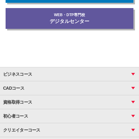
WEB・DTP専門校
デジタルセンター
ビジネスコース
ビジネス基礎_おまとめコース
CADコース
Excel
CAD
表計算（基礎）
資格取得コース
図面作成（基礎）
関数
図面作成（応用）
ピボットテーブル
MOS
マクロ
初心者コース
VBAエキスパート
統計
町内会文書作成
VBA
ビジネス統計
クリエイターコース
案内文書・レター・はがき・POP作成
PowerPoint
CS