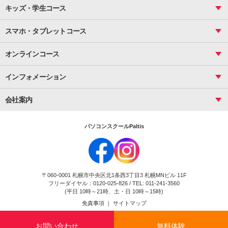
Photoshop
資料作成（基礎）
インターネット活用
キッズ・学生コース
基礎
サーティファイ
資料作成（応用）
応用
メール活用
プレゼンスキル
ジュニアプログラミングスクール
日商PC
スマホ・タブレットコース
Illustrator
プライマリー（年長～小２）
Word
ICT
基礎
スタンダード（小３～小６）
スマホ・タブレット（操作方法）
文書作成（基礎）
応用
マインクラフト（年長～小６）
オンラインコース
文書作成（応用）
初めてのLINE
スクラッチ（小１～小６）
HTML/CSS
文書作成（デザイン活用）
Excel基礎
初めてのInstagram
パソコンコース
インフォメーション
InDesign
Access
小学生コース
初めてのTwitter
データベース活用
コース一覧
Webデザイナー
中学生コース
会社案内
Basic
初めてのfacebook
高校生コース
パルティスの特徴
Advance
専門/大学生コース
会社概要
素敵に写真アレンジ
社員研修
パソコンスクールPaltis
法人のお客様
スクール案内
採用情報
時計台校
DigitalCenter
お問い合わせ
ジュニアプログラミングスクール時計台教室
〒060-0001 札幌市中央区北1条西3丁目3 札幌MNビル 11F
ジュニアプログラミングスクール苫小牧沼ノ端教室
フリーダイヤル：0120-025-826 / TEL: 011-241-3560
試験のお申込み
(平日 10時～21時、土・日 10時～15時)
免責事項
｜
サイトマップ
Copyright(c) Flexjapan All rights reserved.
お問い合わせ
無料体験