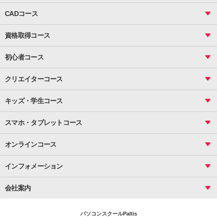
ビジネス基礎_おまとめコース
CADコース
Excel
CAD
表計算（基礎）
資格取得コース
図面作成（基礎）
関数
図面作成（応用）
ピボットテーブル
MOS
マクロ
初心者コース
VBAエキスパート
統計
町内会文書作成
VBA
ビジネス統計
クリエイターコース
案内文書・レター・はがき・POP作成
PowerPoint
CS
Photoshop
資料作成（基礎）
インターネット活用
キッズ・学生コース
基礎
サーティファイ
資料作成（応用）
応用
メール活用
プレゼンスキル
ジュニアプログラミングスクール
日商PC
スマホ・タブレットコース
Illustrator
プライマリー（年長～小２）
Word
ICT
基礎
スタンダード（小３～小６）
スマホ・タブレット（操作方法）
文書作成（基礎）
応用
マインクラフト（年長～小６）
オンラインコース
文書作成（応用）
初めてのLINE
スクラッチ（小１～小６）
HTML/CSS
文書作成（デザイン活用）
Excel基礎
初めてのInstagram
パソコンコース
インフォメーション
InDesign
Access
小学生コース
初めてのTwitter
データベース活用
コース一覧
Webデザイナー
中学生コース
会社案内
Basic
初めてのfacebook
高校生コース
パルティスの特徴
Advance
専門/大学生コース
会社概要
素敵に写真アレンジ
社員研修
パソコンスクールPaltis
法人のお客様