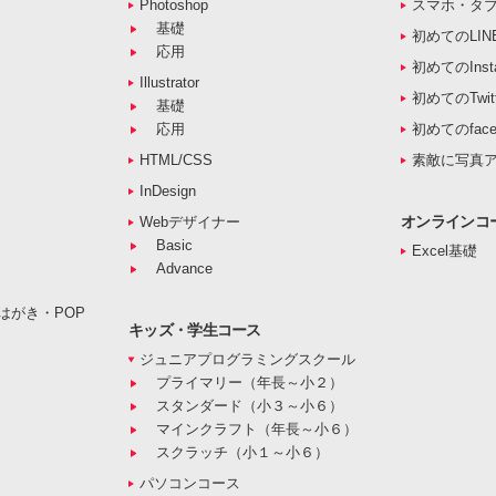
Photoshop
スマホ・タ
基礎
初めてのLIN
応用
初めてのInst
Illustrator
初めてのTwitt
基礎
応用
初めてのface
HTML/CSS
素敵に写真
InDesign
オンラインコ
Webデザイナー
Basic
Excel基礎
Advance
はがき・POP
キッズ・学生コース
ジュニアプログラミングスクール
プライマリー（年長～小２）
スタンダード（小３～小６）
マインクラフト（年長～小６）
スクラッチ（小１～小６）
パソコンコース