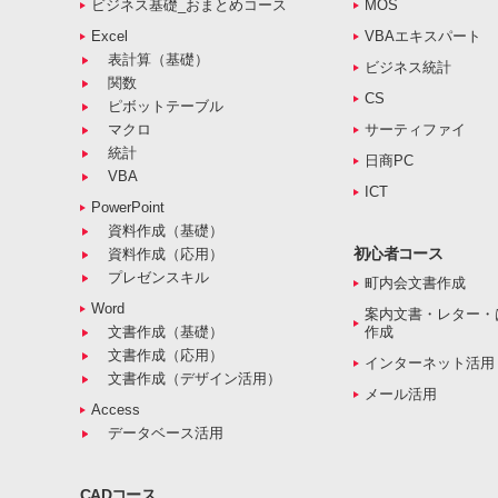
ビジネス基礎_おまとめコース
MOS
Excel
VBAエキスパート
表計算（基礎）
ビジネス統計
関数
CS
ピボットテーブル
マクロ
サーティファイ
統計
日商PC
VBA
ICT
PowerPoint
資料作成（基礎）
初心者コース
資料作成（応用）
プレゼンスキル
町内会文書作成
Word
案内文書・レター・
文書作成（基礎）
作成
文書作成（応用）
インターネット活用
文書作成（デザイン活用）
メール活用
Access
データベース活用
CADコース