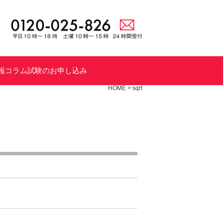
報
コラム
試験のお申し込み
HOME
>
sqrt