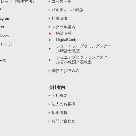
ブレット（操作方法）
コース一覧
E
パルティスの特徴
agram
社員研修
er
スクール案内
時計台校
book
DigitalCenter
アレンジ
ジュニアプログラミングスクー
ル時計台教室
ジュニアプログラミングスクー
ース
ル苫小牧沼ノ端教室
試験のお申込み
会社案内
会社概要
法人のお客様
採用情報
お問い合わせ