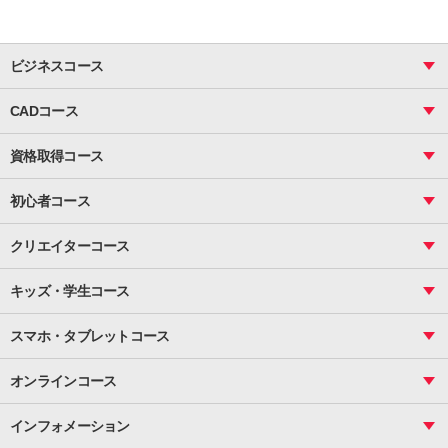
ビジネスコース
ビジネス基礎_おまとめコース
CADコース
Excel
CAD
表計算（基礎）
資格取得コース
図面作成（基礎）
関数
図面作成（応用）
ピボットテーブル
MOS
マクロ
初心者コース
VBAエキスパート
統計
町内会文書作成
VBA
ビジネス統計
クリエイターコース
案内文書・レター・はがき・POP作成
PowerPoint
CS
Photoshop
資料作成（基礎）
インターネット活用
キッズ・学生コース
基礎
サーティファイ
資料作成（応用）
応用
メール活用
プレゼンスキル
ジュニアプログラミングスクール
日商PC
スマホ・タブレットコース
Illustrator
プライマリー（年長～小２）
Word
ICT
基礎
スタンダード（小３～小６）
スマホ・タブレット（操作方法）
文書作成（基礎）
応用
マインクラフト（年長～小６）
オンラインコース
文書作成（応用）
初めてのLINE
スクラッチ（小１～小６）
HTML/CSS
文書作成（デザイン活用）
Excel基礎
初めてのInstagram
パソコンコース
インフォメーション
InDesign
Access
小学生コース