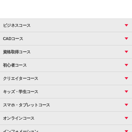
ビジネスコース
ビジネス基礎_おまとめコース
CADコース
Excel
CAD
表計算（基礎）
資格取得コース
図面作成（基礎）
関数
図面作成（応用）
ピボットテーブル
MOS
マクロ
初心者コース
VBAエキスパート
統計
町内会文書作成
VBA
ビジネス統計
クリエイターコース
案内文書・レター・はがき・POP作成
PowerPoint
CS
Photoshop
資料作成（基礎）
インターネット活用
キッズ・学生コース
基礎
サーティファイ
資料作成（応用）
応用
メール活用
プレゼンスキル
ジュニアプログラミングスクール
日商PC
スマホ・タブレットコース
Illustrator
プライマリー（年長～小２）
Word
ICT
基礎
スタンダード（小３～小６）
スマホ・タブレット（操作方法）
文書作成（基礎）
応用
マインクラフト（年長～小６）
オンラインコース
文書作成（応用）
初めてのLINE
スクラッチ（小１～小６）
HTML/CSS
文書作成（デザイン活用）
Excel基礎
初めてのInstagram
パソコンコース
インフォメーション