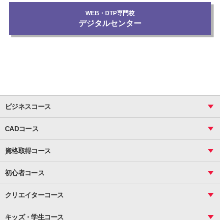
WEB・DTP専門校
デジタルセンター
ビジネスコース
ビジネス基礎_おまとめコース
CADコース
Excel
CAD
表計算（基礎）
資格取得コース
図面作成（基礎）
関数
図面作成（応用）
ピボットテーブル
MOS
マクロ
初心者コース
VBAエキスパート
統計
町内会文書作成
VBA
ビジネス統計
クリエイターコース
案内文書・レター・はがき・POP作成
PowerPoint
CS
Photoshop
資料作成（基礎）
インターネット活用
キッズ・学生コース
基礎