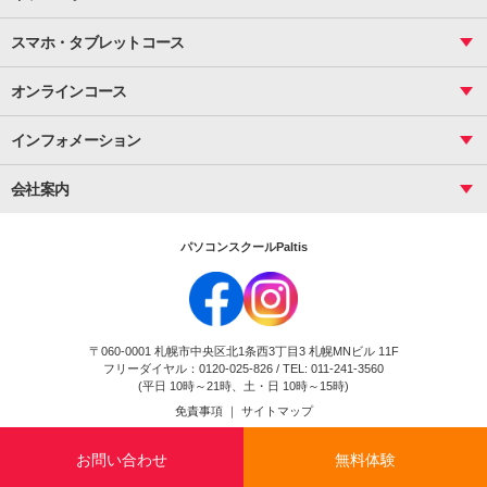
サーティファイ
資料作成（応用）
応用
メール活用
プレゼンスキル
ジュニアプログラミングスクール
日商PC
スマホ・タブレットコース
Illustrator
プライマリー（年長～小２）
Word
ICT
基礎
スタンダード（小３～小６）
スマホ・タブレット（操作方法）
文書作成（基礎）
応用
マインクラフト（年長～小６）
オンラインコース
文書作成（応用）
初めてのLINE
スクラッチ（小１～小６）
HTML/CSS
文書作成（デザイン活用）
Excel基礎
初めてのInstagram
パソコンコース
インフォメーション
InDesign
Access
小学生コース
初めてのTwitter
データベース活用
コース一覧
Webデザイナー
中学生コース
会社案内
Basic
初めてのfacebook
高校生コース
パルティスの特徴
Advance
専門/大学生コース
会社概要
素敵に写真アレンジ
社員研修
パソコンスクールPaltis
法人のお客様
スクール案内
採用情報
時計台校
DigitalCenter
お問い合わせ
ジュニアプログラミングスクール時計台教室
〒060-0001 札幌市中央区北1条西3丁目3 札幌MNビル 11F
ジュニアプログラミングスクール苫小牧沼ノ端教室
フリーダイヤル：0120-025-826 / TEL: 011-241-3560
試験のお申込み
(平日 10時～21時、土・日 10時～15時)
免責事項
｜
サイトマップ
Copyright(c) Flexjapan All rights reserved.
お問い合わせ
無料体験