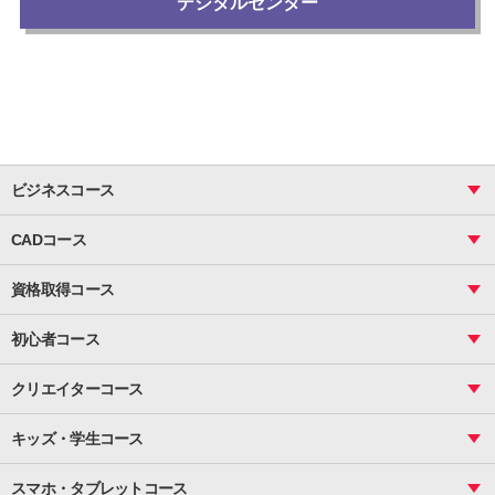
デジタルセンター
ビジネスコース
ビジネス基礎_おまとめコース
CADコース
Excel
CAD
表計算（基礎）
資格取得コース
図面作成（基礎）
関数
図面作成（応用）
ピボットテーブル
MOS
マクロ
初心者コース
VBAエキスパート
統計
町内会文書作成
VBA
ビジネス統計
クリエイターコース
案内文書・レター・はがき・POP作成
PowerPoint
CS
Photoshop
資料作成（基礎）
インターネット活用
キッズ・学生コース
基礎
サーティファイ
資料作成（応用）
応用
メール活用
プレゼンスキル
ジュニアプログラミングスクール
日商PC
スマホ・タブレットコース
Illustrator
プライマリー（年長～小２）