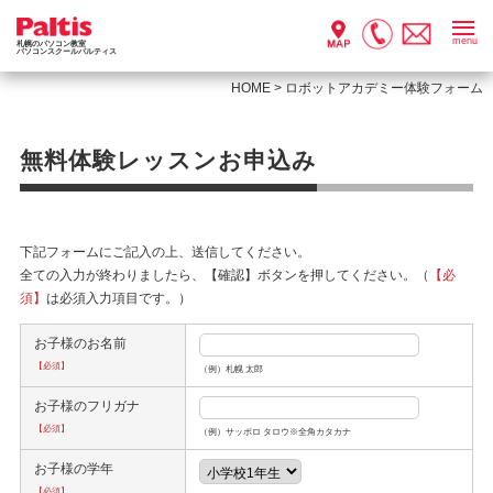
menu
札幌のパソコン教室
パソコンスクールパルティス
HOME
>
ロボットアカデミー体験フォーム
無料体験レッスンお申込み
下記フォームにご記入の上、送信してください。
全ての入力が終わりましたら、【確認】ボタンを押してください。（
【必
須】
は必須入力項目です。）
お子様のお名前
【必須】
（例）札幌 太郎
お子様のフリガナ
【必須】
（例）サッポロ タロウ※全角カタカナ
お子様の学年
【必須】