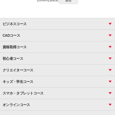
[confirm] [back]
公衆衛生の向上又は児童の健全な育成の推進のために特に必要がある場合で
あって、本人の同意を得ることが困難であるとき
国の機関若しくは地方公共団体又はその委託を受けた者が法令の定める事務を遂行することに対
して協力する必要がある場合であって、本人の同意を得ることによって当該事務の遂行に支障を
及ぼす恐れがあるとき
ビジネスコース
個人情報の委託
個人情報の取り扱いの委託は行いません。
ビジネス基礎_おまとめコース
CADコース
個人情報が取得出来ない場合の弊害等
Excel
ご本人様が当社に個人情報を与えることは任意ですが、提供いただく個人情報が
CAD
表計算（基礎）
不十分な場合、当社が執り行う業務に支障が生じ、ご本人様に十分な対応が出来
資格取得コース
図面作成（基礎）
関数
ず、不利な状況が発生する恐れがあります。
図面作成（応用）
ピボットテーブル
MOS
開示対象個人情報の開示等への請求先
マクロ
初心者コース
（株）フレックスジャパンは保有する個人情報のご本人様又はその代理人様（法
VBAエキスパート
統計
定代理人又は委任に基づく代理人）からの開示等の求め（1.個人情報の開示、2.
町内会文書作成
VBA
ビジネス統計
クリエイターコース
利用目的の通知、3.個人情報の訂正、追加、消去、4.利用の停止又は第三者提供
案内文書・レター・はがき・POP作成
停止等）について求められる場合、下記の窓口が対応いたします。
PowerPoint
CS
Photoshop
資料作成（基礎）
インターネット活用
キッズ・学生コース
基礎
お問合せ窓口
サーティファイ
資料作成（応用）
応用
メール活用
プレゼンスキル
ジュニアプログラミングスクール
日商PC
株式会社フレックスジャパン PMS事務局（個人情報保護管理者 渡邊
スマホ・タブレットコース
Illustrator
プライマリー（年長～小２）
Word
俊之）
ICT
基礎
スタンダード（小３～小６）
スマホ・タブレット（操作方法）
文書作成（基礎）
〒060-0001 札幌市中央区北1条西3丁目MNビル11F
応用
マインクラフト（年長～小６）
オンラインコース
文書作成（応用）
TEL ： 011-242-4001 / FAX ： 011-241-0862 / MAIL ：
初めてのLINE
スクラッチ（小１～小６）
HTML/CSS
文書作成（デザイン活用）
Excel基礎
info@flexjapan.com