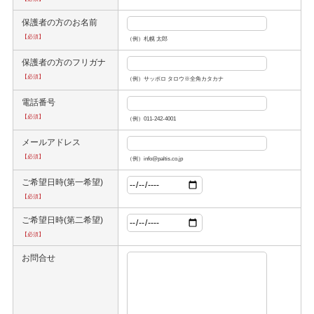
保護者の方のお名前
【必須】
（例）札幌 太郎
保護者の方のフリガナ
【必須】
（例）サッポロ タロウ※全角カタカナ
電話番号
【必須】
（例）011-242-4001
メールアドレス
【必須】
（例）info@paltis.co.jp
ご希望日時(第一希望)
【必須】
ご希望日時(第二希望)
【必須】
お問合せ