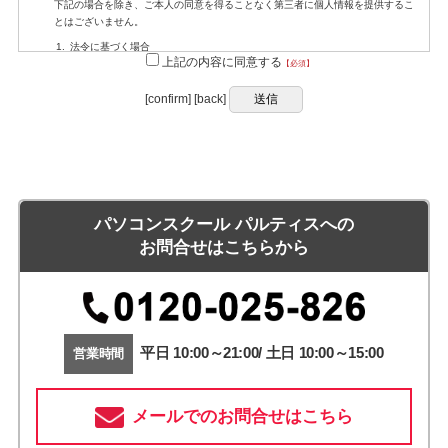
下記の場合を除き、ご本人の同意を得ることなく第三者に個人情報を提供するこ
とはございません。
法令に基づく場合
上記の内容に同意する
【必須】
人の生命、身体又は財産の保護のために必要がある場合であって、本人の同
意を得ることが困難であるとき
[confirm] [back]
公衆衛生の向上又は児童の健全な育成の推進のために特に必要がある場合で
あって、本人の同意を得ることが困難であるとき
国の機関若しくは地方公共団体又はその委託を受けた者が法令の定める事務を遂行することに対
して協力する必要がある場合であって、本人の同意を得ることによって当該事務の遂行に支障を
及ぼす恐れがあるとき
個人情報の委託
個人情報の取り扱いの委託は行いません。
パソコンスクール パルティスへの
個人情報が取得出来ない場合の弊害等
お問合せはこちらから
ご本人様が当社に個人情報を与えることは任意ですが、提供いただく個人情報が
不十分な場合、当社が執り行う業務に支障が生じ、ご本人様に十分な対応が出来
ず、不利な状況が発生する恐れがあります。
開示対象個人情報の開示等への請求先
（株）フレックスジャパンは保有する個人情報のご本人様又はその代理人様（法
平日 10:00～21:00/ 土日 10:00～15:00
定代理人又は委任に基づく代理人）からの開示等の求め（1.個人情報の開示、2.
営業時間
利用目的の通知、3.個人情報の訂正、追加、消去、4.利用の停止又は第三者提供
停止等）について求められる場合、下記の窓口が対応いたします。
メールでのお問合せはこちら
お問合せ窓口