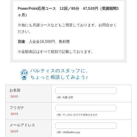
PowerPoint応用コース 12回／80分 47,520円（受講期間3
ヶ月）
※他にも月謝コースなどもご用意しております。お問合せく
ださい。
別途
入会金16,500円、教材費
※金額表記はすべて税別で記載しております。
パルティスのスタッフに、
ちょっと相談してみよう♪
お名前
【必須】
（例）札幌 太郎
フリガナ
【必須】
（例）サッポロ タロウ※全角カタカナ
メールアドレス
【必須】
（例）info@paltis.co.jp