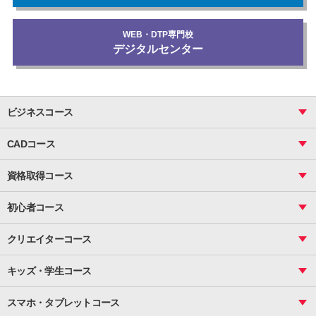
WEB・DTP専門校
デジタルセンター
ビジネスコース
ビジネス基礎_おまとめコース
CADコース
Excel
CAD
表計算（基礎）
資格取得コース
図面作成（基礎）
関数
図面作成（応用）
ピボットテーブル
MOS
マクロ
初心者コース
VBAエキスパート
統計
町内会文書作成
VBA
ビジネス統計
クリエイターコース
案内文書・レター・はがき・POP作成
PowerPoint
CS
Photoshop
資料作成（基礎）
インターネット活用
キッズ・学生コース
基礎
サーティファイ
資料作成（応用）
応用
メール活用
プレゼンスキル
ジュニアプログラミングスクール
日商PC
スマホ・タブレットコース
Illustrator
プライマリー（年長～小２）
Word
ICT