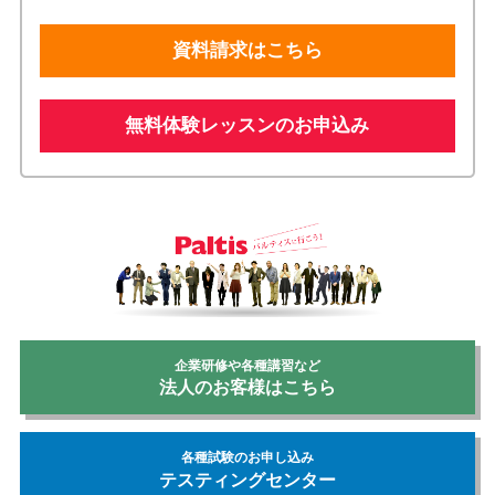
株式会社フレックスジャパン PMS事務局（個人情報保護管理者 渡邊
俊之）
資料請求はこちら
〒060-0001 札幌市中央区北1条西3丁目MNビル11F
TEL ： 011-242-4001 / FAX ： 011-241-0862 / MAIL ：
info@flexjapan.com
営業日 ： 月曜日～金曜日 / 10：00～17：00 土曜日 / 10：00～15：00
無料体験レッスンのお申込み
（但し、祝日・弊社休業日を除く）
企業研修や各種講習など
法人のお客様はこちら
各種試験のお申し込み
テスティングセンター