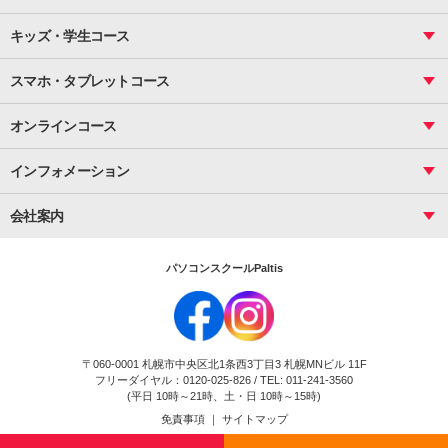
案内文書・レター・はがき・POP作成
PowerPoint
CS
Photoshop
資料作成（基礎）
インターネット活用
キッズ・学生コース
基礎
サーティファイ
資料作成（応用）
応用
メール活用
プレゼンスキル
ジュニアプログラミングスクール
日商PC
スマホ・タブレットコース
Illustrator
プライマリー（年長～小２）
Word
ICT
基礎
スタンダード（小３～小６）
スマホ・タブレット（操作方法）
文書作成（基礎）
応用
マインクラフト（年長～小６）
オンラインコース
文書作成（応用）
初めてのLINE
スクラッチ（小１～小６）
HTML/CSS
文書作成（デザイン活用）
Excel基礎
初めてのInstagram
パソコンコース
インフォメーション
InDesign
Access
小学生コース
初めてのTwitter
データベース活用
コース一覧
Webデザイナー
中学生コース
会社案内
Basic
初めてのfacebook
高校生コース
パルティスの特徴
Advance
専門/大学生コース
会社概要
素敵に写真アレンジ
社員研修
パソコンスクールPaltis
法人のお客様
スクール案内
採用情報
時計台校
DigitalCenter
お問い合わせ
ジュニアプログラミングスクール時計台教室
〒060-0001 札幌市中央区北1条西3丁目3 札幌MNビル 11F
ジュニアプログラミングスクール苫小牧沼ノ端教室
フリーダイヤル：0120-025-826 / TEL: 011-241-3560
試験のお申込み
(平日 10時～21時、土・日 10時～15時)
免責事項
｜
サイトマップ
Copyright(c) Flexjapan All rights reserved.