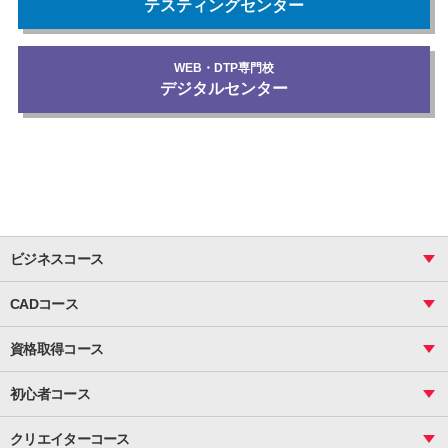
テスティングセンター
WEB・DTP専門校
デジタルセンター
ビジネスコース
ビジネス基礎_おまとめコース
CADコース
Excel
CAD
表計算（基礎）
資格取得コース
図面作成（基礎）
関数
図面作成（応用）
ピボットテーブル
MOS
マクロ
初心者コース
VBAエキスパート
統計
町内会文書作成
VBA
ビジネス統計
クリエイターコース