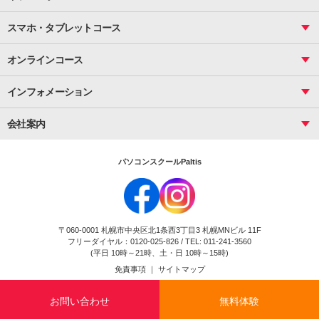
サーティファイ
資料作成（応用）
応用
メール活用
プレゼンスキル
ジュニアプログラミングスクール
日商PC
スマホ・タブレットコース
Illustrator
プライマリー（年長～小２）
Word
ICT
基礎
スタンダード（小３～小６）
スマホ・タブレット（操作方法）
文書作成（基礎）
応用
マインクラフト（年長～小６）
オンラインコース
文書作成（応用）
初めてのLINE
スクラッチ（小１～小６）
HTML/CSS
文書作成（デザイン活用）
Excel基礎
初めてのInstagram
パソコンコース
インフォメーション
InDesign
Access
小学生コース
初めてのTwitter
データベース活用
コース一覧
Webデザイナー
中学生コース
会社案内
Basic
初めてのfacebook
高校生コース
パルティスの特徴
Advance
専門/大学生コース
会社概要
素敵に写真アレンジ
社員研修
パソコンスクールPaltis
法人のお客様
スクール案内
採用情報
時計台校
DigitalCenter
お問い合わせ
ジュニアプログラミングスクール時計台教室
〒060-0001 札幌市中央区北1条西3丁目3 札幌MNビル 11F
ジュニアプログラミングスクール苫小牧沼ノ端教室
フリーダイヤル：0120-025-826 / TEL: 011-241-3560
試験のお申込み
(平日 10時～21時、土・日 10時～15時)
免責事項
｜
サイトマップ
Copyright(c) Flexjapan All rights reserved.
お問い合わせ
無料体験