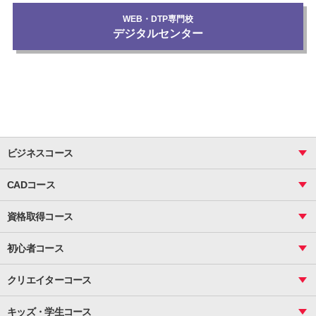
WEB・DTP専門校
デジタルセンター
ビジネスコース
ビジネス基礎_おまとめコース
CADコース
Excel
CAD
表計算（基礎）
資格取得コース
図面作成（基礎）
関数
図面作成（応用）
ピボットテーブル
MOS
マクロ
初心者コース
VBAエキスパート
統計
町内会文書作成
VBA
ビジネス統計
クリエイターコース
案内文書・レター・はがき・POP作成
PowerPoint
CS
Photoshop
資料作成（基礎）
インターネット活用
キッズ・学生コース
基礎