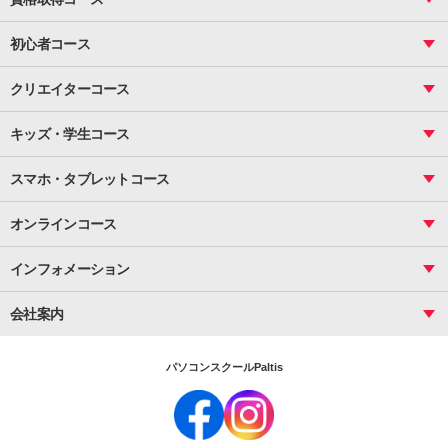
図面作成（基礎）
関数
図面作成（応用）
ピボットテーブル
MOS
マクロ
初心者コース
VBAエキスパート
統計
町内会文書作成
VBA
ビジネス統計
クリエイターコース
案内文書・レター・はがき・POP作成
PowerPoint
CS
Photoshop
資料作成（基礎）
インターネット活用
キッズ・学生コース
基礎
サーティファイ
資料作成（応用）
応用
メール活用
プレゼンスキル
ジュニアプログラミングスクール
日商PC
スマホ・タブレットコース
Illustrator
プライマリー（年長～小２）
Word
ICT
基礎
スタンダード（小３～小６）
スマホ・タブレット（操作方法）
文書作成（基礎）
応用
マインクラフト（年長～小６）
オンラインコース
文書作成（応用）
初めてのLINE
スクラッチ（小１～小６）
HTML/CSS
文書作成（デザイン活用）
Excel基礎
初めてのInstagram
パソコンコース
インフォメーション
InDesign
Access
小学生コース
初めてのTwitter
データベース活用
コース一覧
Webデザイナー
中学生コース
会社案内
Basic
初めてのfacebook
高校生コース
パルティスの特徴
Advance
専門/大学生コース
会社概要
素敵に写真アレンジ
社員研修
パソコンスクールPaltis
法人のお客様
スクール案内
採用情報
時計台校
DigitalCenter
お問い合わせ
ジュニアプログラミングスクール時計台教室