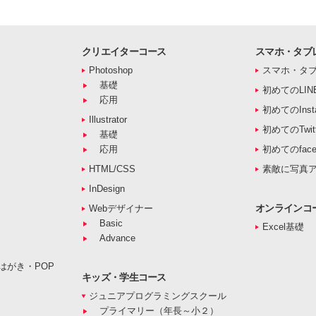
クリエイターコース
スマホ・タブ
Photoshop
スマホ・タ
基礎
初めてのLIN
応用
初めてのInst
Illustrator
初めてのTwitt
基礎
応用
初めてのface
HTML/CSS
素敵に写真
InDesign
オンラインコ
Webデザイナー
Basic
Excel基礎
Advance
はがき・POP
キッズ・学生コース
ジュニアプログラミングスクール
プライマリー（年長～小２）