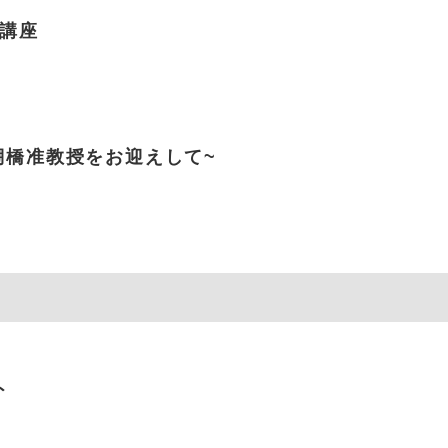
講座
棚橋准教授をお迎えして~
ト