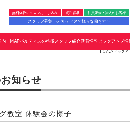
無料体験レッスンお申し込み
資料請求
社員研修・法人のお客様
スタッフ募集 〜パルティスで様々な働き方〜
案内・MAP
パルティスの特徴
スタッフ紹介
新着情報
ピックアップ情
HOME
>
ピックア
のお知らせ
グ教室 体験会の様子