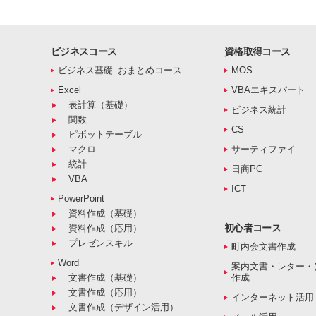
ビジネスコース
資格取得コース
ビジネス基礎_おまとめコース
MOS
Excel
VBAエキスパート
表計算（基礎）
ビジネス統計
関数
CS
ピボットテーブル
マクロ
サーティファイ
統計
日商PC
VBA
ICT
PowerPoint
資料作成（基礎）
初心者コース
資料作成（応用）
プレゼンスキル
町内会文書作成
Word
案内文書・レター・
文書作成（基礎）
作成
文書作成（応用）
インターネット活用
文書作成（デザイン活用）