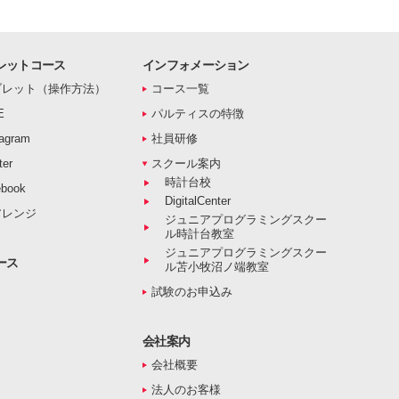
レットコース
インフォメーション
ブレット（操作方法）
コース一覧
E
パルティスの特徴
agram
社員研修
er
スクール案内
時計台校
book
DigitalCenter
アレンジ
ジュニアプログラミングスクー
ル時計台教室
ジュニアプログラミングスクー
ース
ル苫小牧沼ノ端教室
試験のお申込み
会社案内
会社概要
法人のお客様