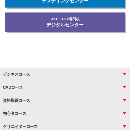
テスティングセンター
WEB・DTP専門校
デジタルセンター
ビジネスコース
ビジネス基礎_おまとめコース
CADコース
Excel
CAD
表計算（基礎）
資格取得コース
図面作成（基礎）
関数
図面作成（応用）
ピボットテーブル
MOS
マクロ
初心者コース
VBAエキスパート
統計
町内会文書作成
VBA
ビジネス統計
クリエイターコース