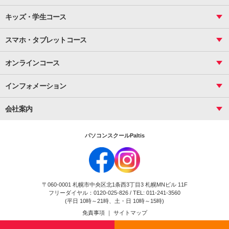
案内文書・レター・はがき・POP作成
PowerPoint
CS
Photoshop
資料作成（基礎）
インターネット活用
キッズ・学生コース
基礎
サーティファイ
資料作成（応用）
応用
メール活用
プレゼンスキル
ジュニアプログラミングスクール
日商PC
スマホ・タブレットコース
Illustrator
プライマリー（年長～小２）
Word
ICT
基礎
スタンダード（小３～小６）
スマホ・タブレット（操作方法）
文書作成（基礎）
応用
マインクラフト（年長～小６）
オンラインコース
文書作成（応用）
初めてのLINE
スクラッチ（小１～小６）
HTML/CSS
文書作成（デザイン活用）
Excel基礎
初めてのInstagram
パソコンコース
インフォメーション
InDesign
Access
小学生コース
初めてのTwitter
データベース活用
コース一覧
Webデザイナー
中学生コース
会社案内
Basic
初めてのfacebook
高校生コース
パルティスの特徴
Advance
専門/大学生コース
会社概要
素敵に写真アレンジ
社員研修
パソコンスクールPaltis
法人のお客様
スクール案内
採用情報
時計台校
DigitalCenter
お問い合わせ
ジュニアプログラミングスクール時計台教室
〒060-0001 札幌市中央区北1条西3丁目3 札幌MNビル 11F
ジュニアプログラミングスクール苫小牧沼ノ端教室
フリーダイヤル：0120-025-826 / TEL: 011-241-3560
試験のお申込み
(平日 10時～21時、土・日 10時～15時)
免責事項
｜
サイトマップ
Copyright(c) Flexjapan All rights reserved.