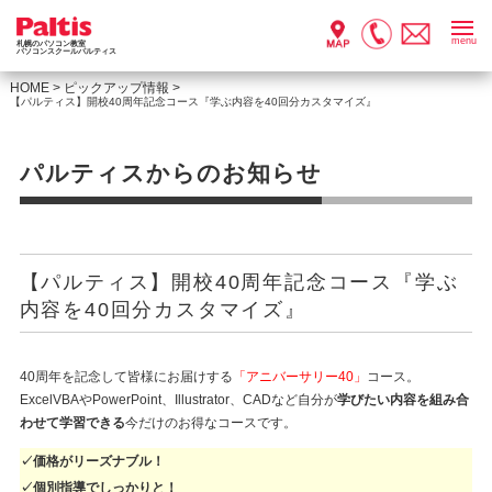
menu
札幌のパソコン教室
パソコンスクールパルティス
HOME
>
ピックアップ情報
>
【パルティス】開校40周年記念コース『学ぶ内容を40回分カスタマイズ』
パルティスからのお知らせ
【パルティス】開校40周年記念コース『学ぶ
内容を40回分カスタマイズ』
40周年を記念して皆様にお届けする
「アニバーサリー40」
コース。
ExcelVBAやPowerPoint、Illustrator、CADなど自分が
学びたい内容を組み合
わせて学習できる
今だけのお得なコースです。
✓価格がリーズナブル！
✓個別指導でしっかりと！