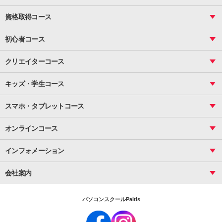
Excel
CAD
表計算（基礎）
資格取得コース
図面作成（基礎）
関数
図面作成（応用）
ピボットテーブル
MOS
マクロ
初心者コース
VBAエキスパート
統計
町内会文書作成
VBA
ビジネス統計
クリエイターコース
案内文書・レター・はがき・POP作成
PowerPoint
CS
Photoshop
資料作成（基礎）
インターネット活用
キッズ・学生コース
基礎
サーティファイ
資料作成（応用）
応用
メール活用
プレゼンスキル
ジュニアプログラミングスクール
日商PC
スマホ・タブレットコース
Illustrator
プライマリー（年長～小２）
Word
ICT
基礎
スタンダード（小３～小６）
スマホ・タブレット（操作方法）
文書作成（基礎）
応用
マインクラフト（年長～小６）
オンラインコース
文書作成（応用）
初めてのLINE
スクラッチ（小１～小６）
HTML/CSS
文書作成（デザイン活用）
Excel基礎
初めてのInstagram
パソコンコース
インフォメーション
InDesign
Access
小学生コース
初めてのTwitter
データベース活用
コース一覧
Webデザイナー
中学生コース
会社案内
Basic
初めてのfacebook
高校生コース
パルティスの特徴
Advance
専門/大学生コース
会社概要
素敵に写真アレンジ
社員研修
パソコンスクールPaltis
法人のお客様
スクール案内
採用情報
時計台校