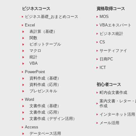
ビジネスコース
資格取得コース
ビジネス基礎_おまとめコース
MOS
Excel
VBAエキスパート
表計算（基礎）
ビジネス統計
関数
CS
ピボットテーブル
マクロ
サーティファイ
統計
日商PC
VBA
ICT
PowerPoint
資料作成（基礎）
初心者コース
資料作成（応用）
プレゼンスキル
町内会文書作成
Word
案内文書・レター・
文書作成（基礎）
作成
文書作成（応用）
インターネット活用
文書作成（デザイン活用）
メール活用
Access
データベース活用