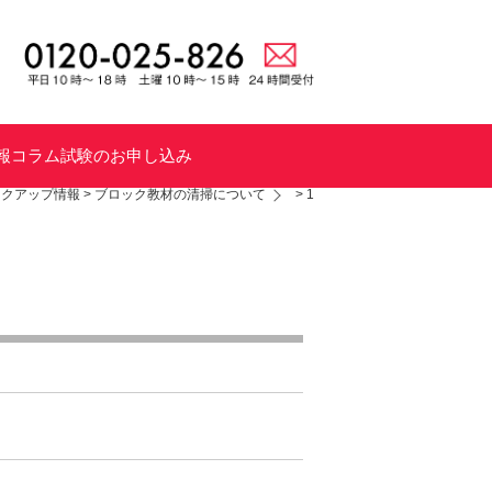
報
コラム
試験のお申し込み
ックアップ情報
>
ブロック教材の清掃について
>
1