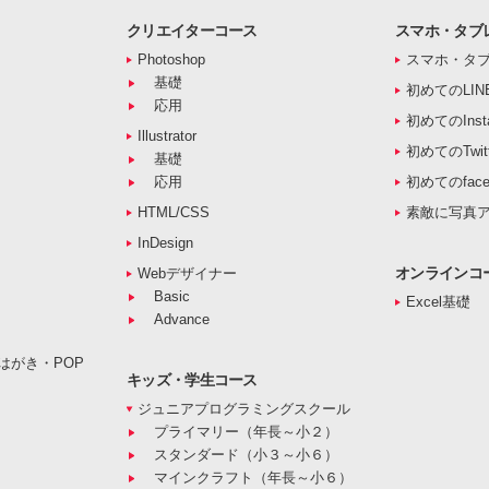
クリエイターコース
スマホ・タブ
Photoshop
スマホ・タ
基礎
初めてのLIN
応用
初めてのInst
Illustrator
初めてのTwitt
基礎
応用
初めてのface
HTML/CSS
素敵に写真
InDesign
オンラインコ
Webデザイナー
Basic
Excel基礎
Advance
はがき・POP
キッズ・学生コース
ジュニアプログラミングスクール
プライマリー（年長～小２）
スタンダード（小３～小６）
マインクラフト（年長～小６）