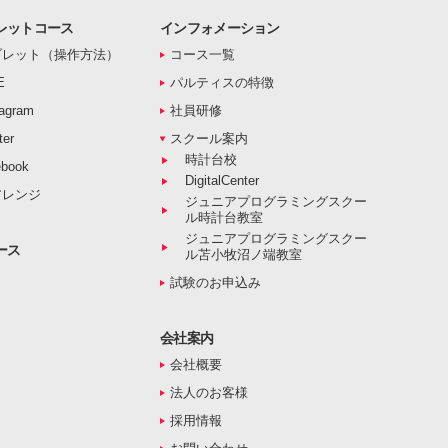
レットコース
インフォメーション
ブレット（操作方法）
コース一覧
E
パルティスの特徴
agram
社員研修
er
スクール案内
時計台校
book
DigitalCenter
アレンジ
ジュニアプログラミングスクー
ル時計台教室
ジュニアプログラミングスクー
ース
ル苫小牧沼ノ端教室
試験のお申込み
会社案内
会社概要
法人のお客様
採用情報