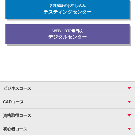
各種試験のお申し込み
テスティングセンター
WEB・DTP専門校
デジタルセンター
ビジネスコース
ビジネス基礎_おまとめコース
CADコース
Excel
CAD
表計算（基礎）
資格取得コース
図面作成（基礎）
関数
図面作成（応用）
ピボットテーブル
MOS
マクロ
初心者コース
VBAエキスパート
統計