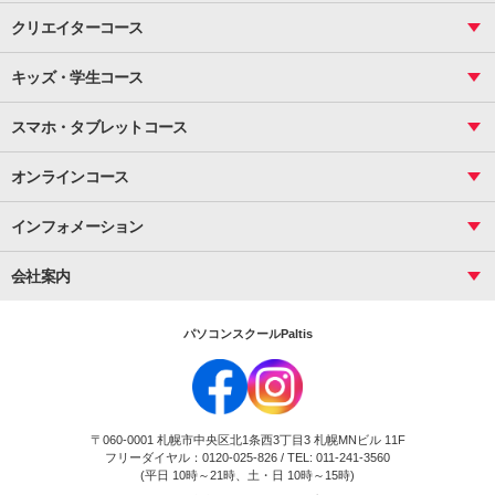
町内会文書作成
VBA
ビジネス統計
クリエイターコース
案内文書・レター・はがき・POP作成
PowerPoint
CS
Photoshop
資料作成（基礎）
インターネット活用
キッズ・学生コース
基礎
サーティファイ
資料作成（応用）
応用
メール活用
プレゼンスキル
ジュニアプログラミングスクール
日商PC
スマホ・タブレットコース
Illustrator
プライマリー（年長～小２）
Word
ICT
基礎
スタンダード（小３～小６）
スマホ・タブレット（操作方法）
文書作成（基礎）
応用
マインクラフト（年長～小６）
オンラインコース
文書作成（応用）
初めてのLINE
スクラッチ（小１～小６）
HTML/CSS
文書作成（デザイン活用）
Excel基礎
初めてのInstagram
パソコンコース
インフォメーション
InDesign
Access
小学生コース
初めてのTwitter
データベース活用
コース一覧
Webデザイナー
中学生コース
会社案内
Basic
初めてのfacebook
高校生コース
パルティスの特徴
Advance
専門/大学生コース
会社概要
素敵に写真アレンジ
社員研修
パソコンスクールPaltis
法人のお客様
スクール案内
採用情報
時計台校
DigitalCenter
お問い合わせ
ジュニアプログラミングスクール時計台教室
〒060-0001 札幌市中央区北1条西3丁目3 札幌MNビル 11F
ジュニアプログラミングスクール苫小牧沼ノ端教室
フリーダイヤル：0120-025-826 / TEL: 011-241-3560
試験のお申込み
(平日 10時～21時、土・日 10時～15時)