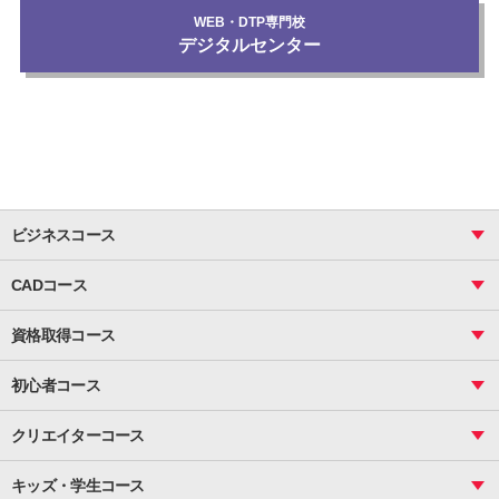
WEB・DTP専門校
デジタルセンター
ビジネスコース
ビジネス基礎_おまとめコース
CADコース
Excel
CAD
表計算（基礎）
資格取得コース
図面作成（基礎）
関数
図面作成（応用）
ピボットテーブル
MOS
マクロ
初心者コース
VBAエキスパート
統計
町内会文書作成
VBA
ビジネス統計
クリエイターコース
案内文書・レター・はがき・POP作成
PowerPoint
CS
Photoshop
資料作成（基礎）
インターネット活用
キッズ・学生コース
基礎
サーティファイ
資料作成（応用）