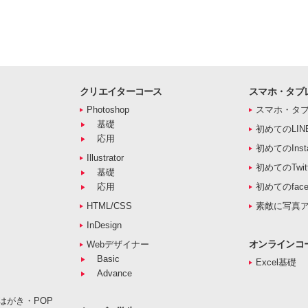
クリエイターコース
スマホ・タブ
Photoshop
スマホ・タ
基礎
初めてのLIN
応用
初めてのInst
Illustrator
初めてのTwitt
基礎
応用
初めてのface
HTML/CSS
素敵に写真
InDesign
オンラインコ
Webデザイナー
Basic
Excel基礎
Advance
はがき・POP