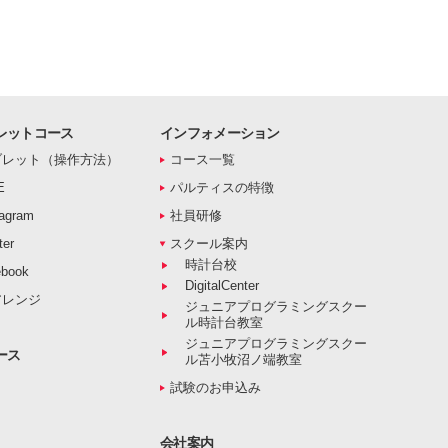
レットコース
インフォメーション
ブレット（操作方法）
コース一覧
E
パルティスの特徴
agram
社員研修
er
スクール案内
時計台校
book
DigitalCenter
アレンジ
ジュニアプログラミングスクー
ル時計台教室
ジュニアプログラミングスクー
ース
ル苫小牧沼ノ端教室
試験のお申込み
会社案内