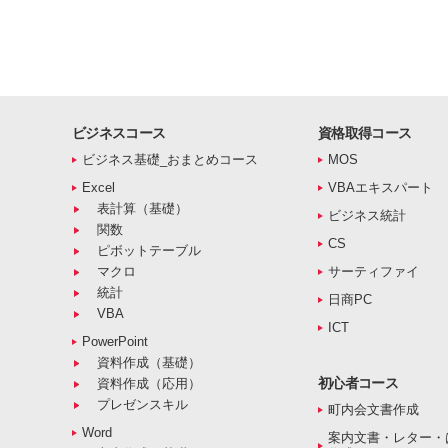
ビジネスコース
資格取得コース
ビジネス基礎_おまとめコース
MOS
Excel
VBAエキスパート
表計算（基礎）
ビジネス統計
関数
CS
ピボットテーブル
マクロ
サーティファイ
統計
日商PC
VBA
ICT
PowerPoint
資料作成（基礎）
初心者コース
資料作成（応用）
プレゼンスキル
町内会文書作成
Word
案内文書・レター・