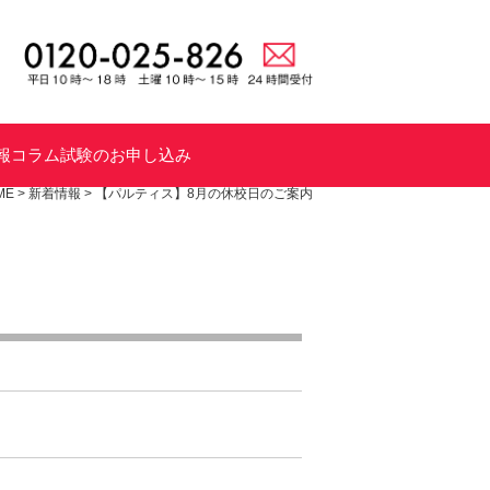
報
コラム
試験のお申し込み
ME
>
新着情報
>
【パルティス】8月の休校日のご案内