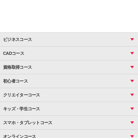
ビジネスコース
ビジネス基礎_おまとめコース
CADコース
Excel
CAD
表計算（基礎）
資格取得コース
図面作成（基礎）
関数
図面作成（応用）
ピボットテーブル
MOS
マクロ
初心者コース
VBAエキスパート
統計
町内会文書作成
VBA
ビジネス統計
クリエイターコース
案内文書・レター・はがき・POP作成
PowerPoint
CS
Photoshop
資料作成（基礎）
インターネット活用
キッズ・学生コース
基礎
サーティファイ
資料作成（応用）
応用
メール活用
プレゼンスキル
ジュニアプログラミングスクール
日商PC
スマホ・タブレットコース
Illustrator
プライマリー（年長～小２）
Word
ICT
基礎
スタンダード（小３～小６）
スマホ・タブレット（操作方法）
文書作成（基礎）
応用
マインクラフト（年長～小６）
オンラインコース
文書作成（応用）