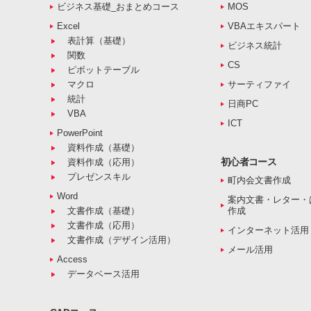
ビジネス基礎_おまとめコース
MOS
Excel
VBAエキスパート
表計算（基礎）
ビジネス統計
関数
CS
ピボットテーブル
マクロ
サーティファイ
統計
日商PC
VBA
ICT
PowerPoint
資料作成（基礎）
初心者コース
資料作成（応用）
プレゼンスキル
町内会文書作成
Word
案内文書・レター・
文書作成（基礎）
作成
文書作成（応用）
インターネット活用
文書作成（デザイン活用）
メール活用
Access
データベース活用