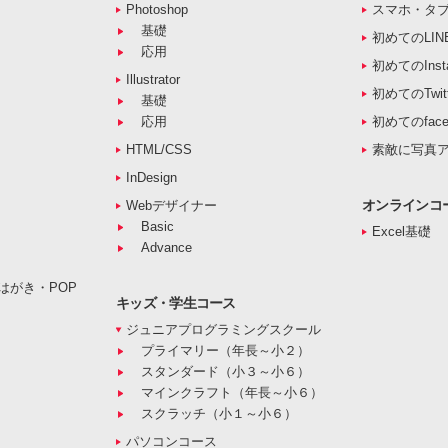
Photoshop
スマホ・タ
基礎
初めてのLIN
応用
初めてのInst
Illustrator
初めてのTwitt
基礎
応用
初めてのface
HTML/CSS
素敵に写真
InDesign
オンラインコ
Webデザイナー
Basic
Excel基礎
Advance
はがき・POP
キッズ・学生コース
ジュニアプログラミングスクール
プライマリー（年長～小２）
スタンダード（小３～小６）
マインクラフト（年長～小６）
スクラッチ（小１～小６）
パソコンコース