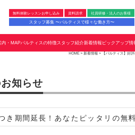
無料体験レッスンお申し込み
資料請求
社員研修・法人のお客様
スタッフ募集 〜パルティスで様々な働き方〜
案内・MAP
パルティスの特徴
スタッフ紹介
新着情報
ピックアップ情
HOME
>
新着情報
>
【パルティス】好評
のお知らせ
つき期間延長！あなたピッタリの無