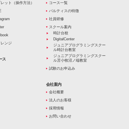
ブレット（操作方法）
コース一覧
E
パルティスの特徴
agram
社員研修
er
スクール案内
時計台校
book
DigitalCenter
アレンジ
ジュニアプログラミングスクー
ル時計台教室
ジュニアプログラミングスクー
ース
ル苫小牧沼ノ端教室
試験のお申込み
会社案内
会社概要
法人のお客様
採用情報
お問い合わせ