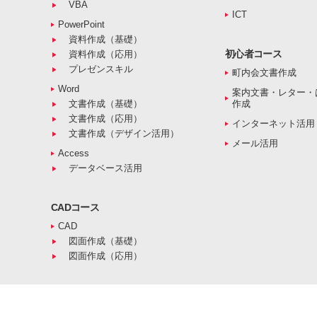
VBA
ICT
PowerPoint
資料作成（基礎）
初心者コース
資料作成（応用）
プレゼンスキル
町内会文書作成
Word
案内文書・レター・
文書作成（基礎）
作成
文書作成（応用）
インターネット活用
文書作成（デザイン活用）
メール活用
Access
データベース活用
CADコース
CAD
図面作成（基礎）
図面作成（応用）