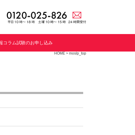
報
コラム
試験のお申し込み
HOME
>
moslp_top