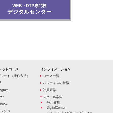
WEB・DTP専門校
デジタルセンター
レットコース
インフォメーション
ブレット（操作方法）
コース一覧
E
パルティスの特徴
agram
社員研修
er
スクール案内
時計台校
book
DigitalCenter
アレンジ
ジュニアプログラミングスクー