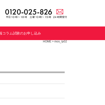
報
コラム
試験のお申し込み
HOME
>
mos_lp02