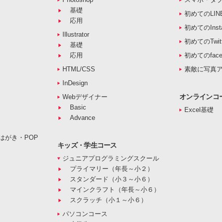
基礎
初めてのLIN
応用
初めてのInst
Illustrator
初めてのTwitt
基礎
応用
初めてのface
HTML/CSS
素敵に写真
InDesign
オンラインコ
Webデザイナー
Basic
Excel基礎
Advance
はがき・POP
キッズ・学生コース
ジュニアプログラミングスクール
プライマリー（年長～小２）
スタンダード（小３～小６）
マインクラフト（年長～小６）
スクラッチ（小１～小６）
パソコンコース