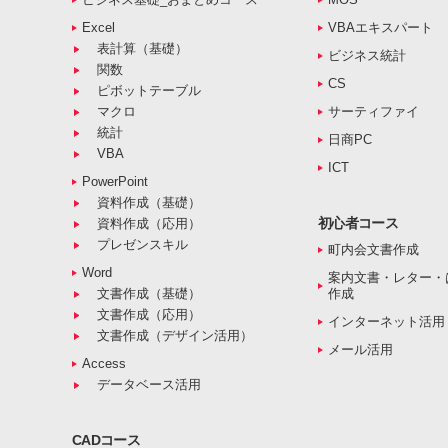
Excel
VBAエキスパート
表計算（基礎）
ビジネス統計
関数
CS
ピボットテーブル
マクロ
サーティファイ
統計
日商PC
VBA
ICT
PowerPoint
資料作成（基礎）
初心者コース
資料作成（応用）
プレゼンスキル
町内会文書作成
Word
案内文書・レター・
文書作成（基礎）
作成
文書作成（応用）
インターネット活用
文書作成（デザイン活用）
メール活用
Access
データベース活用
CADコース