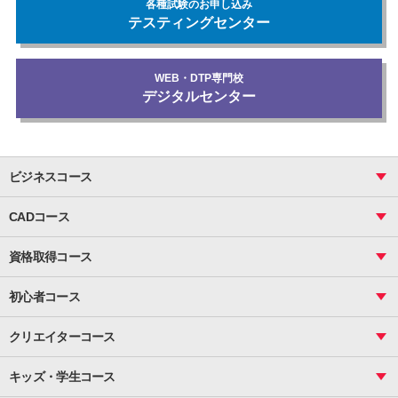
各種試験のお申し込み
テスティングセンター
WEB・DTP専門校
デジタルセンター
ビジネスコース
ビジネス基礎_おまとめコース
CADコース
Excel
CAD
表計算（基礎）
資格取得コース
図面作成（基礎）
関数
図面作成（応用）
ピボットテーブル
MOS
マクロ
初心者コース
VBAエキスパート
統計
町内会文書作成
VBA
ビジネス統計
クリエイターコース
案内文書・レター・はがき・POP作成
PowerPoint
CS
Photoshop
資料作成（基礎）
インターネット活用
キッズ・学生コース
基礎
サーティファイ
資料作成（応用）
応用
メール活用