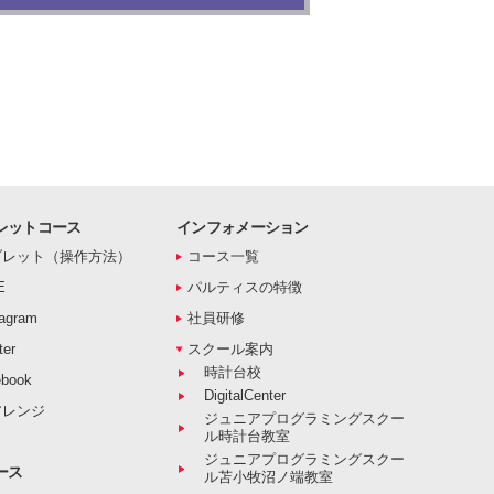
レットコース
インフォメーション
ブレット（操作方法）
コース一覧
E
パルティスの特徴
agram
社員研修
er
スクール案内
時計台校
book
DigitalCenter
アレンジ
ジュニアプログラミングスクー
ル時計台教室
ジュニアプログラミングスクー
ース
ル苫小牧沼ノ端教室