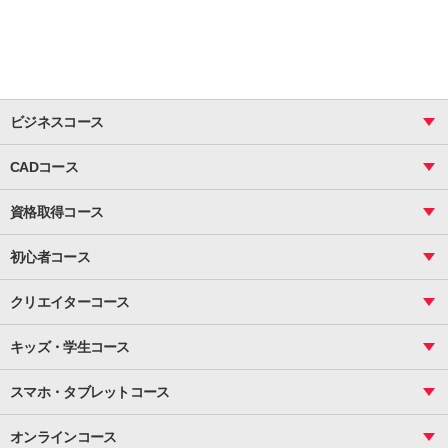
ビジネスコース
ビジネス基礎_おまとめコース
CADコース
Excel
CAD
表計算（基礎）
資格取得コース
図面作成（基礎）
関数
図面作成（応用）
ピボットテーブル
MOS
マクロ
初心者コース
VBAエキスパート
統計
町内会文書作成
VBA
ビジネス統計
クリエイターコース
案内文書・レター・はがき・POP作成
PowerPoint
CS
Photoshop
資料作成（基礎）
インターネット活用
キッズ・学生コース
基礎
サーティファイ
資料作成（応用）
応用
メール活用
プレゼンスキル
ジュニアプログラミングスクール
日商PC
スマホ・タブレットコース
Illustrator
プライマリー（年長～小２）
Word
ICT
基礎
スタンダード（小３～小６）
スマホ・タブレット（操作方法）
文書作成（基礎）
応用
マインクラフト（年長～小６）
オンラインコース
文書作成（応用）