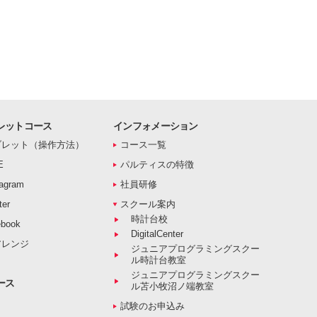
レットコース
インフォメーション
ブレット（操作方法）
コース一覧
E
パルティスの特徴
agram
社員研修
er
スクール案内
時計台校
book
DigitalCenter
アレンジ
ジュニアプログラミングスクー
ル時計台教室
ジュニアプログラミングスクー
ース
ル苫小牧沼ノ端教室
試験のお申込み