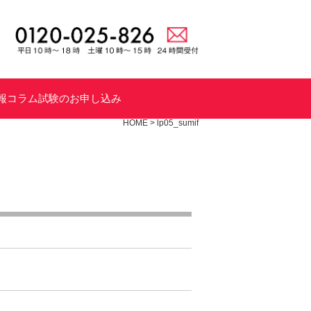
報
コラム
試験のお申し込み
HOME
>
lp05_sumif