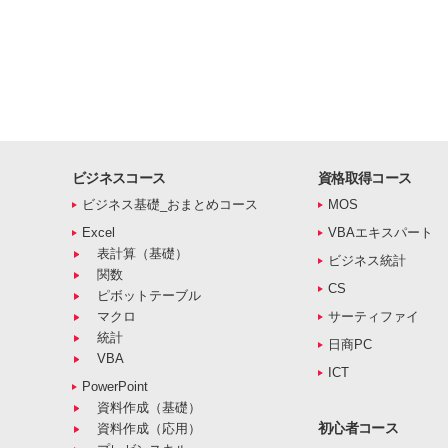
ビジネスコース
資格取得コース
ビジネス基礎_おまとめコース
MOS
Excel
VBAエキスパート
表計算（基礎）
ビジネス統計
関数
CS
ピボットテーブル
マクロ
サーティファイ
統計
日商PC
VBA
ICT
PowerPoint
資料作成（基礎）
初心者コース
資料作成（応用）