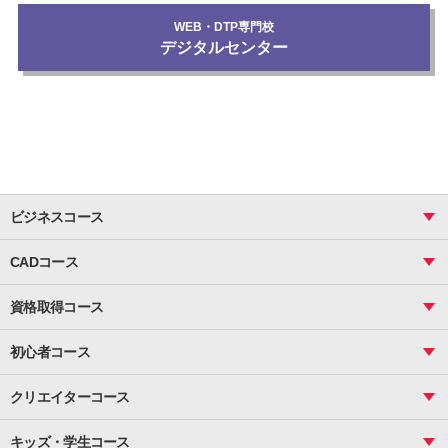
WEB・DTP専門校
デジタルセンター
ビジネスコース
ビジネス基礎_おまとめコース
CADコース
Excel
CAD
表計算（基礎）
資格取得コース
図面作成（基礎）
関数
図面作成（応用）
ピボットテーブル
MOS
マクロ
初心者コース
VBAエキスパート
統計
町内会文書作成
VBA
ビジネス統計
クリエイターコース
案内文書・レター・はがき・POP作成
PowerPoint
CS
Photoshop
資料作成（基礎）
インターネット活用
キッズ・学生コース
基礎