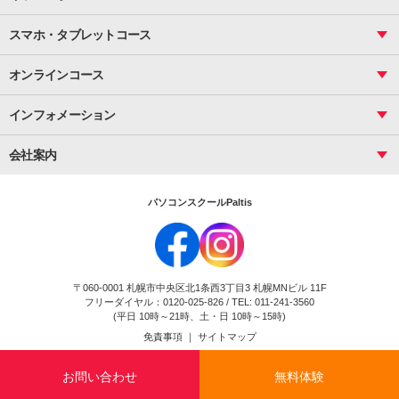
サーティファイ
資料作成（応用）
応用
メール活用
プレゼンスキル
ジュニアプログラミングスクール
日商PC
スマホ・タブレットコース
Illustrator
プライマリー（年長～小２）
Word
ICT
基礎
スタンダード（小３～小６）
スマホ・タブレット（操作方法）
文書作成（基礎）
応用
マインクラフト（年長～小６）
オンラインコース
文書作成（応用）
初めてのLINE
スクラッチ（小１～小６）
HTML/CSS
文書作成（デザイン活用）
Excel基礎
初めてのInstagram
パソコンコース
インフォメーション
InDesign
Access
小学生コース
初めてのTwitter
データベース活用
コース一覧
Webデザイナー
中学生コース
会社案内
Basic
初めてのfacebook
高校生コース
パルティスの特徴
Advance
専門/大学生コース
会社概要
素敵に写真アレンジ
社員研修
パソコンスクールPaltis
法人のお客様
スクール案内
採用情報
時計台校
DigitalCenter
お問い合わせ
ジュニアプログラミングスクール時計台教室
〒060-0001 札幌市中央区北1条西3丁目3 札幌MNビル 11F
ジュニアプログラミングスクール苫小牧沼ノ端教室
フリーダイヤル：0120-025-826 / TEL: 011-241-3560
試験のお申込み
(平日 10時～21時、土・日 10時～15時)
免責事項
｜
サイトマップ
Copyright(c) Flexjapan All rights reserved.
お問い合わせ
無料体験