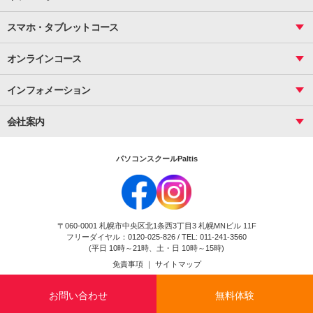
サーティファイ
資料作成（応用）
応用
メール活用
プレゼンスキル
ジュニアプログラミングスクール
日商PC
スマホ・タブレットコース
Illustrator
プライマリー（年長～小２）
Word
ICT
基礎
スタンダード（小３～小６）
スマホ・タブレット（操作方法）
文書作成（基礎）
応用
マインクラフト（年長～小６）
オンラインコース
文書作成（応用）
初めてのLINE
スクラッチ（小１～小６）
HTML/CSS
文書作成（デザイン活用）
Excel基礎
初めてのInstagram
パソコンコース
インフォメーション
InDesign
Access
小学生コース
初めてのTwitter
データベース活用
コース一覧
Webデザイナー
中学生コース
会社案内
Basic
初めてのfacebook
高校生コース
パルティスの特徴
Advance
専門/大学生コース
会社概要
素敵に写真アレンジ
社員研修
パソコンスクールPaltis
法人のお客様
スクール案内
採用情報
時計台校
DigitalCenter
お問い合わせ
ジュニアプログラミングスクール時計台教室
〒060-0001 札幌市中央区北1条西3丁目3 札幌MNビル 11F
ジュニアプログラミングスクール苫小牧沼ノ端教室
フリーダイヤル：0120-025-826 / TEL: 011-241-3560
試験のお申込み
(平日 10時～21時、土・日 10時～15時)
免責事項
｜
サイトマップ
Copyright(c) Flexjapan All rights reserved.
お問い合わせ
無料体験