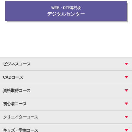
WEB・DTP専門校
デジタルセンター
ビジネスコース
ビジネス基礎_おまとめコース
CADコース
Excel
CAD
表計算（基礎）
資格取得コース
図面作成（基礎）
関数
図面作成（応用）
ピボットテーブル
MOS
マクロ
初心者コース
VBAエキスパート
統計
町内会文書作成
VBA
ビジネス統計
クリエイターコース
案内文書・レター・はがき・POP作成
PowerPoint
CS
Photoshop
資料作成（基礎）
インターネット活用
キッズ・学生コース
基礎