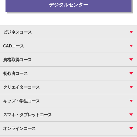
デジタルセンター
ビジネスコース
ビジネス基礎_おまとめコース
CADコース
Excel
CAD
表計算（基礎）
資格取得コース
図面作成（基礎）
関数
図面作成（応用）
ピボットテーブル
MOS
マクロ
初心者コース
VBAエキスパート
統計
町内会文書作成
VBA
ビジネス統計
クリエイターコース
案内文書・レター・はがき・POP作成
PowerPoint
CS
Photoshop
資料作成（基礎）
インターネット活用
キッズ・学生コース
基礎
サーティファイ
資料作成（応用）
応用
メール活用
プレゼンスキル
ジュニアプログラミングスクール
日商PC
スマホ・タブレットコース
Illustrator
プライマリー（年長～小２）
Word
ICT
基礎
スタンダード（小３～小６）
スマホ・タブレット（操作方法）
文書作成（基礎）
応用
マインクラフト（年長～小６）
オンラインコース
文書作成（応用）
初めてのLINE
スクラッチ（小１～小６）
HTML/CSS
文書作成（デザイン活用）