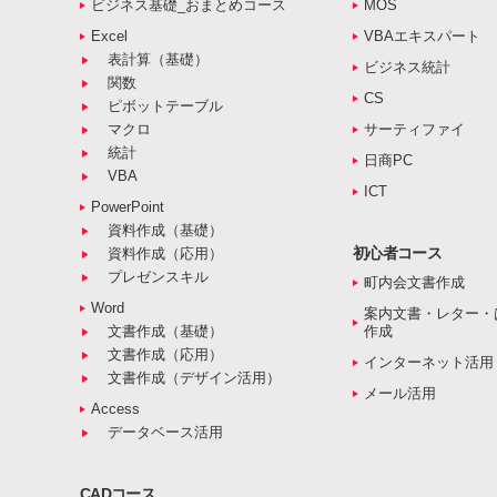
ビジネス基礎_おまとめコース
MOS
Excel
VBAエキスパート
表計算（基礎）
ビジネス統計
関数
CS
ピボットテーブル
マクロ
サーティファイ
統計
日商PC
VBA
ICT
PowerPoint
資料作成（基礎）
初心者コース
資料作成（応用）
プレゼンスキル
町内会文書作成
Word
案内文書・レター・
文書作成（基礎）
作成
文書作成（応用）
インターネット活用
文書作成（デザイン活用）
メール活用
Access
データベース活用
CADコース