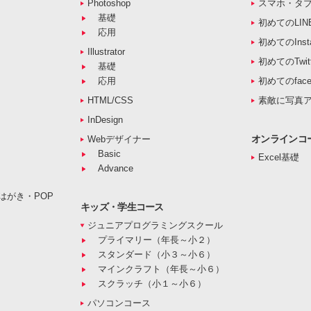
Photoshop
スマホ・タ
基礎
初めてのLIN
応用
初めてのInst
Illustrator
初めてのTwitt
基礎
応用
初めてのface
HTML/CSS
素敵に写真
InDesign
オンラインコ
Webデザイナー
Basic
Excel基礎
Advance
はがき・POP
キッズ・学生コース
ジュニアプログラミングスクール
プライマリー（年長～小２）
スタンダード（小３～小６）
マインクラフト（年長～小６）
スクラッチ（小１～小６）
パソコンコース