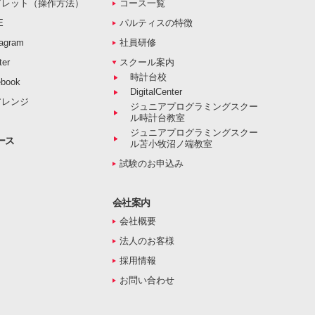
ブレット（操作方法）
コース一覧
E
パルティスの特徴
agram
社員研修
er
スクール案内
時計台校
book
DigitalCenter
アレンジ
ジュニアプログラミングスクー
ル時計台教室
ジュニアプログラミングスクー
ース
ル苫小牧沼ノ端教室
試験のお申込み
会社案内
会社概要
法人のお客様
採用情報
お問い合わせ