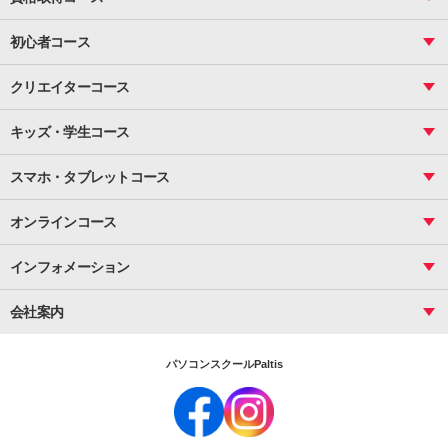
関数
図面作成（応用）
ピボットテーブル
MOS
マクロ
初心者コース
VBAエキスパート
統計
町内会文書作成
VBA
ビジネス統計
クリエイターコース
案内文書・レター・はがき・POP作成
PowerPoint
CS
Photoshop
資料作成（基礎）
インターネット活用
キッズ・学生コース
基礎
サーティファイ
資料作成（応用）
応用
メール活用
プレゼンスキル
ジュニアプログラミングスクール
日商PC
スマホ・タブレットコース
Illustrator
プライマリー（年長～小２）
Word
ICT
基礎
スタンダード（小３～小６）
スマホ・タブレット（操作方法）
文書作成（基礎）
応用
マインクラフト（年長～小６）
オンラインコース
文書作成（応用）
初めてのLINE
スクラッチ（小１～小６）
HTML/CSS
文書作成（デザイン活用）
Excel基礎
初めてのInstagram
パソコンコース
インフォメーション
InDesign
Access
小学生コース
初めてのTwitter
データベース活用
コース一覧
Webデザイナー
中学生コース
会社案内
Basic
初めてのfacebook
高校生コース
パルティスの特徴
Advance
専門/大学生コース
会社概要
素敵に写真アレンジ
社員研修
パソコンスクールPaltis
法人のお客様
スクール案内
採用情報
時計台校
DigitalCenter
お問い合わせ
ジュニアプログラミングスクール時計台教室