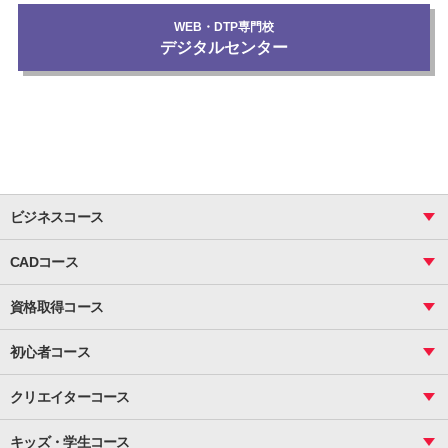
WEB・DTP専門校
デジタルセンター
ビジネスコース
ビジネス基礎_おまとめコース
CADコース
Excel
CAD
表計算（基礎）
資格取得コース
図面作成（基礎）
関数
図面作成（応用）
ピボットテーブル
MOS
マクロ
初心者コース
VBAエキスパート
統計
町内会文書作成
VBA
ビジネス統計
クリエイターコース
案内文書・レター・はがき・POP作成
PowerPoint
CS
Photoshop
資料作成（基礎）
インターネット活用
キッズ・学生コース
基礎