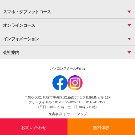
サーティファイ
資料作成（応用）
応用
メール活用
プレゼンスキル
ジュニアプログラミングスクール
日商PC
スマホ・タブレットコース
Illustrator
プライマリー（年長～小２）
Word
ICT
基礎
スタンダード（小３～小６）
スマホ・タブレット（操作方法）
文書作成（基礎）
応用
マインクラフト（年長～小６）
オンラインコース
文書作成（応用）
初めてのLINE
スクラッチ（小１～小６）
HTML/CSS
文書作成（デザイン活用）
Excel基礎
初めてのInstagram
パソコンコース
インフォメーション
InDesign
Access
小学生コース
初めてのTwitter
データベース活用
コース一覧
Webデザイナー
中学生コース
会社案内
Basic
初めてのfacebook
高校生コース
パルティスの特徴
Advance
専門/大学生コース
会社概要
素敵に写真アレンジ
社員研修
パソコンスクールPaltis
法人のお客様
スクール案内
採用情報
時計台校
DigitalCenter
お問い合わせ
ジュニアプログラミングスクール時計台教室
〒060-0001 札幌市中央区北1条西3丁目3 札幌MNビル 11F
ジュニアプログラミングスクール苫小牧沼ノ端教室
フリーダイヤル：0120-025-826 / TEL: 011-241-3560
試験のお申込み
(平日 10時～21時、土・日 10時～15時)
免責事項
｜
サイトマップ
Copyright(c) Flexjapan All rights reserved.
お問い合わせ
無料体験