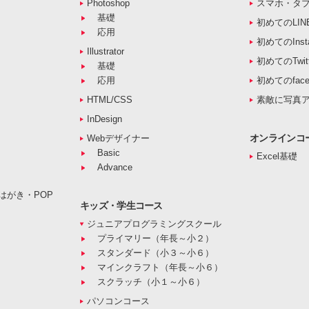
Photoshop
スマホ・タ
基礎
初めてのLIN
応用
初めてのInst
Illustrator
初めてのTwitt
基礎
応用
初めてのface
HTML/CSS
素敵に写真
InDesign
オンラインコ
Webデザイナー
Basic
Excel基礎
Advance
はがき・POP
キッズ・学生コース
ジュニアプログラミングスクール
プライマリー（年長～小２）
スタンダード（小３～小６）
マインクラフト（年長～小６）
スクラッチ（小１～小６）
パソコンコース