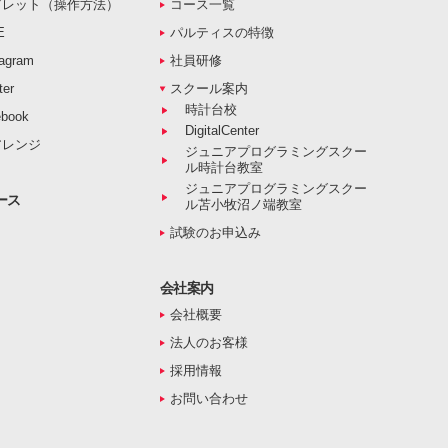
ブレット（操作方法）
コース一覧
E
パルティスの特徴
agram
社員研修
er
スクール案内
時計台校
book
DigitalCenter
アレンジ
ジュニアプログラミングスクー
ル時計台教室
ジュニアプログラミングスクー
ース
ル苫小牧沼ノ端教室
試験のお申込み
会社案内
会社概要
法人のお客様
採用情報
お問い合わせ