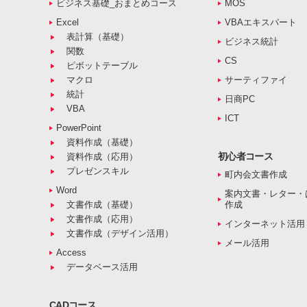
ビジネス基礎_おまとめコース
MOS
Excel
VBAエキスパート
表計算（基礎）
ビジネス統計
関数
CS
ピボットテーブル
マクロ
サーティファイ
統計
日商PC
VBA
ICT
PowerPoint
資料作成（基礎）
初心者コース
資料作成（応用）
プレゼンスキル
町内会文書作成
Word
案内文書・レター・
文書作成（基礎）
作成
文書作成（応用）
インターネット活用
文書作成（デザイン活用）
メール活用
Access
データベース活用
CADコース