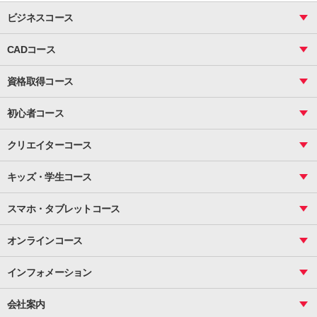
ビジネスコース
ビジネス基礎_おまとめコース
CADコース
Excel
CAD
表計算（基礎）
資格取得コース
図面作成（基礎）
関数
図面作成（応用）
ピボットテーブル
MOS
マクロ
初心者コース
VBAエキスパート
統計
町内会文書作成
VBA
ビジネス統計
クリエイターコース
案内文書・レター・はがき・POP作成
PowerPoint
CS
Photoshop
資料作成（基礎）
インターネット活用
キッズ・学生コース
基礎
サーティファイ
資料作成（応用）
応用
メール活用
プレゼンスキル
ジュニアプログラミングスクール
日商PC
スマホ・タブレットコース
Illustrator
プライマリー（年長～小２）
Word
ICT
基礎
スタンダード（小３～小６）
スマホ・タブレット（操作方法）
文書作成（基礎）
応用
マインクラフト（年長～小６）
オンラインコース
文書作成（応用）
初めてのLINE
スクラッチ（小１～小６）
HTML/CSS
文書作成（デザイン活用）
Excel基礎
初めてのInstagram
パソコンコース
インフォメーション
InDesign
Access
小学生コース
初めてのTwitter
データベース活用
コース一覧
Webデザイナー
中学生コース
会社案内
Basic
初めてのfacebook
高校生コース
パルティスの特徴