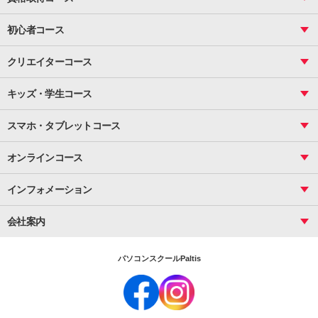
関数
図面作成（応用）
ピボットテーブル
MOS
マクロ
初心者コース
VBAエキスパート
統計
町内会文書作成
VBA
ビジネス統計
クリエイターコース
案内文書・レター・はがき・POP作成
PowerPoint
CS
Photoshop
資料作成（基礎）
インターネット活用
キッズ・学生コース
基礎
サーティファイ
資料作成（応用）
応用
メール活用
プレゼンスキル
ジュニアプログラミングスクール
日商PC
スマホ・タブレットコース
Illustrator
プライマリー（年長～小２）
Word
ICT
基礎
スタンダード（小３～小６）
スマホ・タブレット（操作方法）
文書作成（基礎）
応用
マインクラフト（年長～小６）
オンラインコース
文書作成（応用）
初めてのLINE
スクラッチ（小１～小６）
HTML/CSS
文書作成（デザイン活用）
Excel基礎
初めてのInstagram
パソコンコース
インフォメーション
InDesign
Access
小学生コース
初めてのTwitter
データベース活用
コース一覧
Webデザイナー
中学生コース
会社案内
Basic
初めてのfacebook
高校生コース
パルティスの特徴
Advance
専門/大学生コース
会社概要
素敵に写真アレンジ
社員研修
パソコンスクールPaltis
法人のお客様
スクール案内
採用情報
時計台校
DigitalCenter
お問い合わせ
ジュニアプログラミングスクール時計台教室