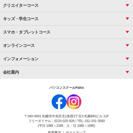
町内会文書作成
VBA
ビジネス統計
クリエイターコース
案内文書・レター・はがき・POP作成
PowerPoint
CS
Photoshop
資料作成（基礎）
インターネット活用
キッズ・学生コース
基礎
サーティファイ
資料作成（応用）
応用
メール活用
プレゼンスキル
ジュニアプログラミングスクール
日商PC
スマホ・タブレットコース
Illustrator
プライマリー（年長～小２）
Word
ICT
基礎
スタンダード（小３～小６）
スマホ・タブレット（操作方法）
文書作成（基礎）
応用
マインクラフト（年長～小６）
オンラインコース
文書作成（応用）
初めてのLINE
スクラッチ（小１～小６）
HTML/CSS
文書作成（デザイン活用）
Excel基礎
初めてのInstagram
パソコンコース
インフォメーション
InDesign
Access
小学生コース
初めてのTwitter
データベース活用
コース一覧
Webデザイナー
中学生コース
会社案内
Basic
初めてのfacebook
高校生コース
パルティスの特徴
Advance
専門/大学生コース
会社概要
素敵に写真アレンジ
社員研修
パソコンスクールPaltis
法人のお客様
スクール案内
採用情報
時計台校
DigitalCenter
お問い合わせ
ジュニアプログラミングスクール時計台教室
〒060-0001 札幌市中央区北1条西3丁目3 札幌MNビル 11F
ジュニアプログラミングスクール苫小牧沼ノ端教室
フリーダイヤル：0120-025-826 / TEL: 011-241-3560
試験のお申込み
(平日 10時～21時、土・日 10時～15時)
免責事項
｜
サイトマップ