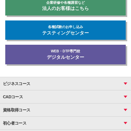
企業研修や各種講習など
法人のお客様はこちら
各種試験のお申し込み
テスティングセンター
WEB・DTP専門校
デジタルセンター
ビジネスコース
ビジネス基礎_おまとめコース
CADコース
Excel
CAD
表計算（基礎）
資格取得コース
図面作成（基礎）
関数
図面作成（応用）
ピボットテーブル
MOS
マクロ
初心者コース
VBAエキスパート
統計